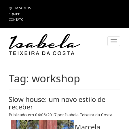
Pular
QUEM SOMOS
para
EQUIPE
o
CONTATO
conteúdo
Alterna
Tag:
workshop
Slow house: um novo estilo de
receber
Publicado em
04/06/2017
por
Isabela Teixeira da Costa
.
Marcela