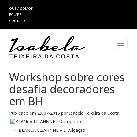
Pular
QUEM SOMOS
para
EQUIPE
o
CONTATO
conteúdo
Alterna
Workshop sobre cores
desafia decoradores
em BH
Publicado em
29/07/2016
por
Isabela Teixeira da Costa
.
BLANCA LLIAHNNE – Divulgaçao