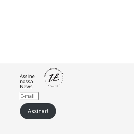
Assine
nossa
News
E-
mail
Assinar!