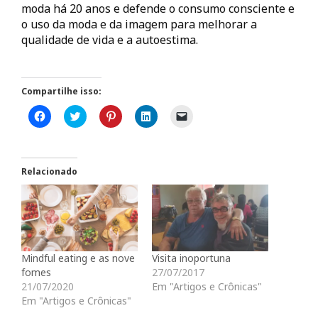
moda há 20 anos e defende o consumo consciente e
o uso da moda e da imagem para melhorar a
qualidade de vida e a autoestima.
Compartilhe isso:
C
C
C
C
C
l
l
l
l
l
i
i
i
i
i
q
q
q
q
q
u
u
u
u
u
e
e
e
e
e
p
p
p
p
p
Relacionado
a
a
a
a
a
r
r
r
r
r
a
a
a
a
a
c
c
c
c
e
o
o
o
o
n
m
m
m
m
v
p
p
p
p
i
a
a
a
a
a
r
r
r
r
r
Mindful eating e as nove
Visita inoportuna
t
t
t
t
u
i
i
i
i
m
fomes
27/07/2017
l
l
l
l
l
21/07/2020
Em "Artigos e Crônicas"
h
h
h
h
i
a
a
a
a
n
Em "Artigos e Crônicas"
r
r
r
r
k
n
n
n
n
p