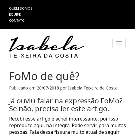
Pular
QUEM SOMOS
para
EQUIPE
o
CONTATO
conteúdo
Alterna
FoMo de quê?
Publicado em
28/07/2018
por
Isabela Teixeira da Costa
.
Já ouviu falar na expressão FoMo?
Se não, precisa ler este artigo.
Recebi esse artigo e achei interessante, por isso
reproduzo aqui, na íntegra. Pode servir para muitas
pessoas. Fala dessa fissura muito atual de seguir