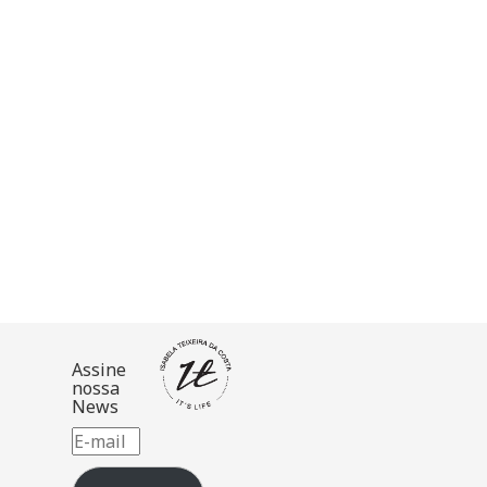
l
a
)
Assine
nossa
News
E-
mail