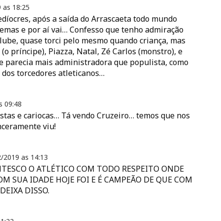
9 as
18:25
edíocres, após a saída do Arrascaeta todo mundo
lemas e por aí vai… Confesso que tenho admiração
 clube, quase torci pelo mesmo quando criança, mas
(o príncipe), Piazza, Natal, Zé Carlos (monstro), e
ue parecia mais administradora que populista, como
a dos torcedores atleticanos…
as
09:48
stas e cariocas… Tá vendo Cruzeiro… temos que nos
nceramente viu!
2/2019 as
14:13
ANTESCO O ATLÉTICO COM TODO RESPEITO ONDE
COM SUA IDADE HOJE FOI E É CAMPEÃO DE QUE COM
 DEIXA DISSO.