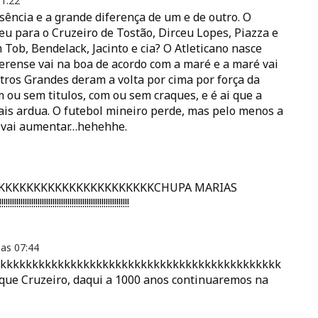
1:22
sência e a grande diferença de um e de outro. O
 para o Cruzeiro de Tostão, Dirceu Lopes, Piazza e
Tob, Bendelack, Jacinto e cia? O Atleticano nasce
erense vai na boa de acordo com a maré e a maré vai
tros Grandes deram a volta por cima por força da
m ou sem titulos, com ou sem craques, e é ai que a
mais ardua. O futebol mineiro perde, mas pelo menos a
s vai aumentar…hehehhe.
KKKKKKKKKKKKKKKKKKKKKKKKKKCHUPA MARIAS
!!!!!!!!!!!!!!!!!!!!!!!!!!!!!!!!!!!!!!!!!!!!!!!!!!!!!!!
 as
07:44
kkkkkkkkkkkkkkkkkkkkkkkkkkkkkkkkkkkkkkkkkkkkkkk
s que Cruzeiro, daqui a 1000 anos continuaremos na