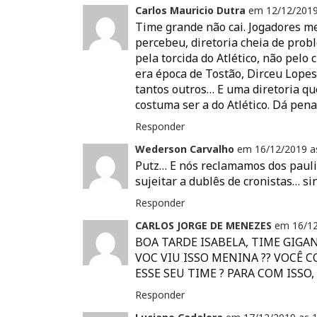
a
a
a
a
a
Carlos Mauricio Dutra
em
12/12/201
r
r
r
r
r
t
t
t
t
u
Time grande não cai. Jogadores m
i
i
i
i
m
percebeu, diretoria cheia de prob
l
l
l
l
l
h
h
h
h
i
pela torcida do Atlético, não pelo
a
a
a
a
n
r
r
r
r
k
era época de Tostão, Dirceu Lopes 
n
n
n
n
p
tantos outros… E uma diretoria q
o
o
o
o
o
F
T
P
L
r
costuma ser a do Atlético. Dá pen
a
w
i
i
e
c
i
n
n
-
e
t
t
k
m
Responder
b
t
e
e
a
o
e
r
d
i
Wederson Carvalho
em
16/12/2019 
o
r
e
I
l
k
(
s
n
p
Putz… E nós reclamamos dos pauli
(
a
t
(
a
sujeitar a dublês de cronistas… si
a
b
(
a
r
b
r
a
b
a
r
e
b
r
u
Responder
e
e
r
e
m
e
m
e
e
a
CARLOS JORGE DE MENEZES
em
16/1
m
n
e
m
m
n
o
m
n
i
BOA TARDE ISABELA, TIME GIG
o
v
n
o
g
v
a
o
v
o
VOC VIU ISSO MENINA ?? VOCÊ 
a
j
v
a
(
ESSE SEU TIME ? PARA COM ISSO,
j
a
a
j
a
a
n
j
a
b
n
e
a
n
r
Responder
e
l
n
e
e
l
a
e
l
e