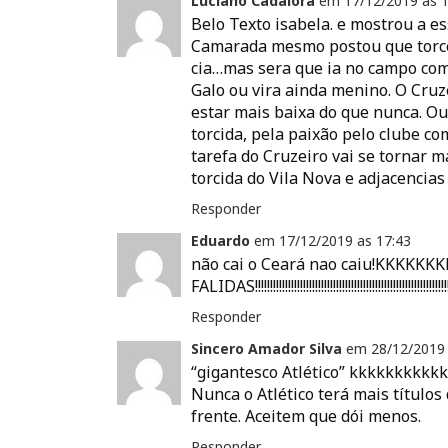
Luciano Cadalora
em
17/12/2019 as
1
a
)
l
a
m
)
a
)
n
Belo Texto isabela. e mostrou a es
)
o
v
Camarada mesmo postou que torceu
a
cia…mas sera que ia no campo com 
j
a
Galo ou vira ainda menino. O Cruz
n
e
estar mais baixa do que nunca. Ou
l
torcida, pela paixão pelo clube co
a
)
tarefa do Cruzeiro vai se tornar 
torcida do Vila Nova e adjacencia
Responder
Eduardo
em
17/12/2019 as
17:43
não cai o Ceará nao caiu!KKK
FALIDAS!!!!!!!!!!!!!!!!!!!!!!!!!!!!!!!!!!!!!!!!!!!!!!!!!!!!!!!!!!!!!!!!!!!!!!
Responder
Sincero Amador Silva
em
28/12/2019
“gigantesco Atlético” kkkkkkkk
Nunca o Atlético terá mais título
frente. Aceitem que dói menos.
Responder