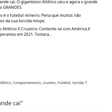
nde cai. O gigantesco Atlético caiu e agora o grande
são GRANDES.
o é o futebol mineiro. Pena que muitos não
z da sua torcida míope.
 Atlético X Cruzeiro. Contente-se com América X
esperamos em 2021. Tomara…
atlético
,
Comportamento
,
cruzeiro
,
Futebol
,
torcida
7
nde cai"