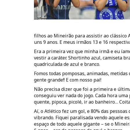
filhos ao Mineirão para assistir ao clássico 
uns 9 anos. E meus irmãos 13 e 16 respecti
Era a primeira vez que minha irmã e eu íam
vestir a caráter. Shortinho azul, camiseta br
quadriculada de azul e branco.
Fomos todas pomposas, animadas, metidas d
gente grande!! E com nosso pai!
Não precisa dizer que foi a primeira e últi
conseguiu ver nada do jogo. Cada hora uma p
quente, pipoca, picolé, ir ao banheiro… Coit
Aí, o Atlético fez um gol, e 80% das pessoa
vibrando. Fiquei paralisada vendo aquele e
espaço de todo aquele gigante – se o Mineir