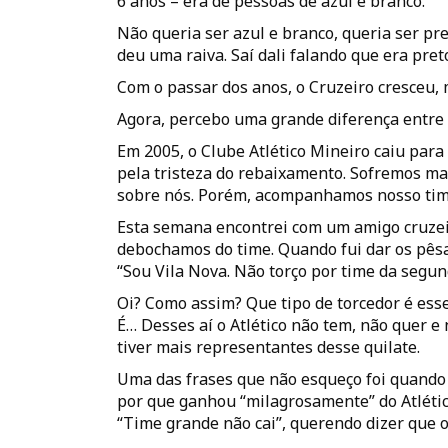
6 anos – era de pessoas de azul e branco.
Não queria ser azul e branco, queria ser pr
deu uma raiva. Saí dali falando que era preto
Com o passar dos anos, o Cruzeiro cresceu, 
Agora, percebo uma grande diferença entre 
Em 2005, o Clube Atlético Mineiro caiu para
pela tristeza do rebaixamento. Sofremos ma
sobre nós. Porém, acompanhamos nosso tim
Esta semana encontrei com um amigo cruzei
debochamos do time. Quando fui dar os pês
“Sou Vila Nova. Não torço por time da segun
Oi? Como assim? Que tipo de torcedor é ess
É… Desses aí o Atlético não tem, não quer e 
tiver mais representantes desse quilate.
Uma das frases que não esqueço foi quando 
por que ganhou “milagrosamente” do Atlético
“Time grande não cai”, querendo dizer que o