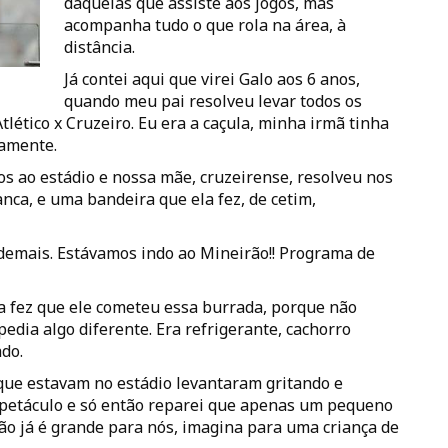
daquelas que assiste aos jogos, mas
acompanha tudo o que rola na área, à
distância.
Já contei aqui que virei Galo aos 6 anos,
quando meu pai resolveu levar todos os
Atlético x Cruzeiro. Eu era a caçula, minha irmã tinha
vamente.
os ao estádio e nossa mãe, cruzeirense, resolveu nos
anca, e uma bandeira que ela fez, de cetim,
emais. Estávamos indo ao Mineirão!! Programa de
ma fez que ele cometeu essa burrada, porque não
edia algo diferente. Era refrigerante, cachorro
ado.
s que estavam no estádio levantaram gritando e
spetáculo e só então reparei que apenas um pequeno
ão já é grande para nós, imagina para uma criança de