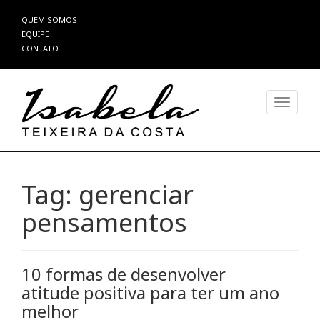
Pular
QUEM SOMOS
para
EQUIPE
o
CONTATO
conteúdo
Alterna
Tag:
gerenciar
pensamentos
10 formas de desenvolver
atitude positiva para ter um ano
melhor