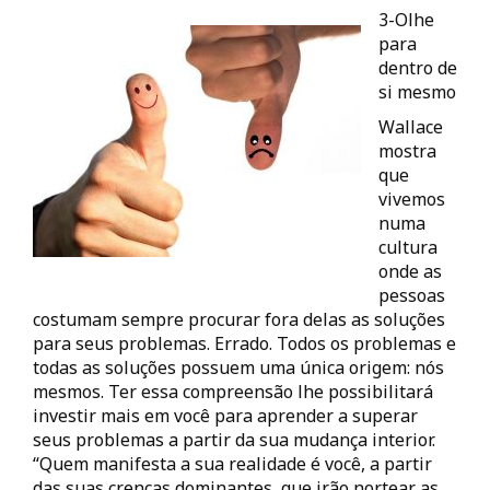
3-Olhe
para
dentro de
si mesmo
Wallace
mostra
que
vivemos
numa
cultura
onde as
pessoas
costumam sempre procurar fora delas as soluções
para seus problemas. Errado. Todos os problemas e
todas as soluções possuem uma única origem: nós
mesmos. Ter essa compreensão lhe possibilitará
investir mais em você para aprender a superar
seus problemas a partir da sua mudança interior.
“Quem manifesta a sua realidade é você, a partir
das suas crenças dominantes, que irão nortear as