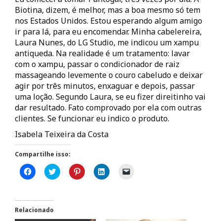
Biotina, dizem, é melhor, mas a boa mesmo só tem
nos Estados Unidos. Estou esperando algum amigo
ir para lá, para eu encomendar. Minha cabelereira,
Laura Nunes, do LG Studio, me indicou um xampu
antiqueda. Na realidade é um tratamento: lavar
com o xampu, passar o condicionador de raiz
massageando levemente o couro cabeludo e deixar
agir por três minutos, enxaguar e depois, passar
uma loção. Segundo Laura, se eu fizer direitinho vai
dar resultado. Fato comprovado por ela com outras
clientes. Se funcionar eu indico o produto.
Isabela Teixeira da Costa
Compartilhe isso:
C
C
C
C
C
l
l
l
l
l
i
i
i
i
i
q
q
q
q
q
u
u
u
u
u
e
e
e
e
e
p
p
p
p
p
Relacionado
a
a
a
a
a