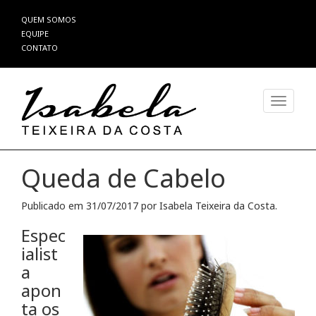
Pular
QUEM SOMOS
para
EQUIPE
o
CONTATO
conteúdo
Alterna
Queda de Cabelo
Publicado em
31/07/2017
por
Isabela Teixeira da Costa
.
Espec
ialist
a
apon
ta os