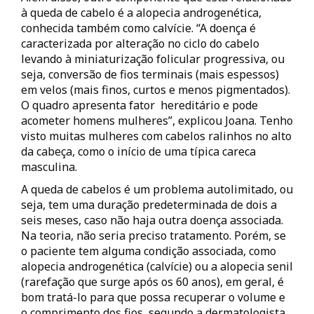
à queda de cabelo é a alopecia androgenética,
conhecida também como calvície. “A doença é
caracterizada por alteração no ciclo do cabelo
levando à miniaturização folicular progressiva, ou
seja, conversão de fios terminais (mais espessos)
em velos (mais finos, curtos e menos pigmentados).
O quadro apresenta fator hereditário e pode
acometer homens mulheres”, explicou Joana. Tenho
visto muitas mulheres com cabelos ralinhos no alto
da cabeça, como o início de uma típica careca
masculina.
A queda de cabelos é um problema autolimitado, ou
seja, tem uma duração predeterminada de dois a
seis meses, caso não haja outra doença associada.
Na teoria, não seria preciso tratamento. Porém, se
o paciente tem alguma condição associada, como
alopecia androgenética (calvície) ou a alopecia senil
(rarefação que surge após os 60 anos), em geral, é
bom tratá-lo para que possa recuperar o volume e
o comprimento dos fios, segundo a dermatologista.