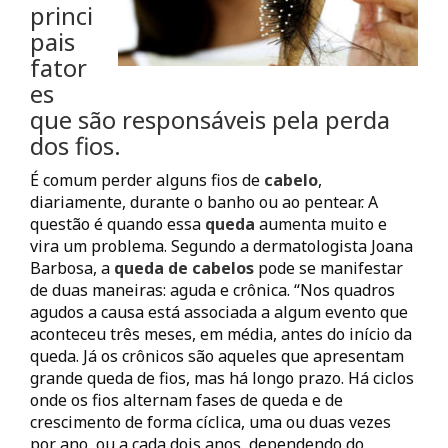
princi
pais
fator
es
que são responsáveis pela perda
dos fios.
É comum perder alguns fios de
cabelo
,
diariamente, durante o banho ou ao pentear. A
questão é quando essa
queda
aumenta muito e
vira um problema. Segundo a dermatologista Joana
Barbosa, a
queda de cabelos
pode se manifestar
de duas maneiras: aguda e crônica. “Nos quadros
agudos a causa está associada a algum evento que
aconteceu três meses, em média, antes do início da
queda. Já os crônicos são aqueles que apresentam
grande queda de fios, mas há longo prazo. Há ciclos
onde os fios alternam fases de queda e de
crescimento de forma cíclica, uma ou duas vezes
por ano, ou a cada dois anos, dependendo do