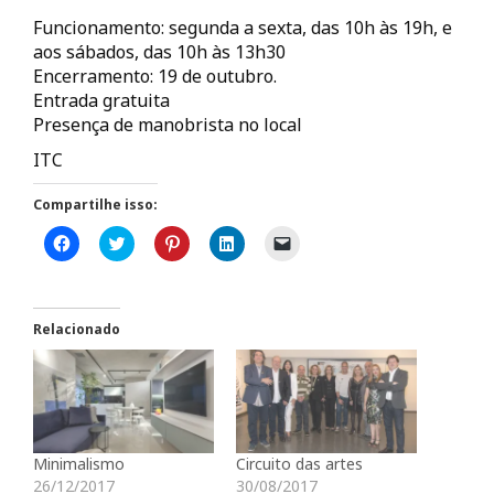
Funcionamento: segunda a sexta, das 10h às 19h, e
aos sábados, das 10h às 13h30
Encerramento: 19 de outubro.
Entrada gratuita
Presença de manobrista no local
ITC
Compartilhe isso:
C
C
C
C
C
l
l
l
l
l
i
i
i
i
i
q
q
q
q
q
u
u
u
u
u
e
e
e
e
e
p
p
p
p
p
Relacionado
a
a
a
a
a
r
r
r
r
r
a
a
a
a
a
c
c
c
c
e
o
o
o
o
n
m
m
m
m
v
p
p
p
p
i
a
a
a
a
a
r
r
r
r
r
Minimalismo
Circuito das artes
t
t
t
t
u
i
i
i
i
m
26/12/2017
30/08/2017