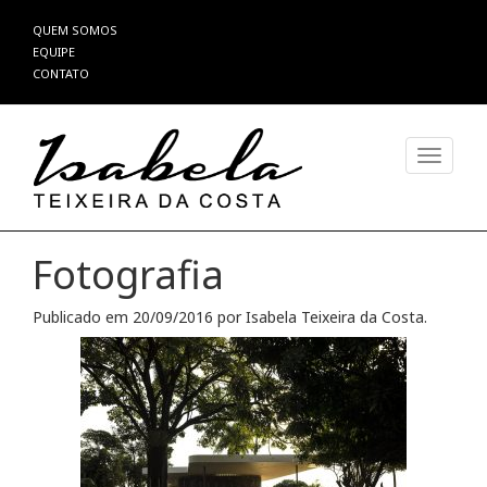
Pular
QUEM SOMOS
para
EQUIPE
o
CONTATO
conteúdo
Alterna
Fotografia
Publicado em
20/09/2016
por
Isabela Teixeira da Costa
.