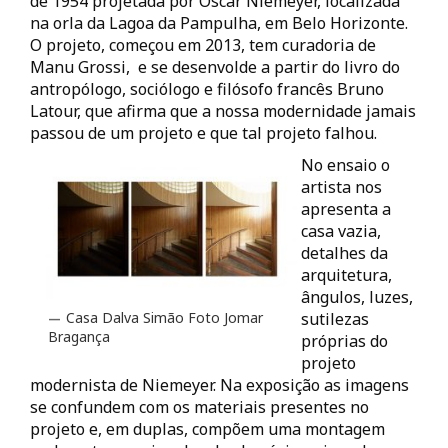
de 1954 projetada por Oscar Niemeyer, localizada
na orla da Lagoa da Pampulha, em Belo Horizonte.
O projeto, começou em 2013, tem curadoria de
Manu Grossi, e se desenvolde a partir do livro do
antropólogo, sociólogo e filósofo francês Bruno
Latour, que afirma que a nossa modernidade jamais
passou de um projeto e que tal projeto falhou.
No ensaio o
artista nos
apresenta a
casa vazia,
detalhes da
arquitetura,
ângulos, luzes,
Casa Dalva Simão Foto Jomar
sutilezas
Bragança
próprias do
projeto
modernista de Niemeyer. Na exposição as imagens
se confundem com os materiais presentes no
projeto e, em duplas, compõem uma montagem