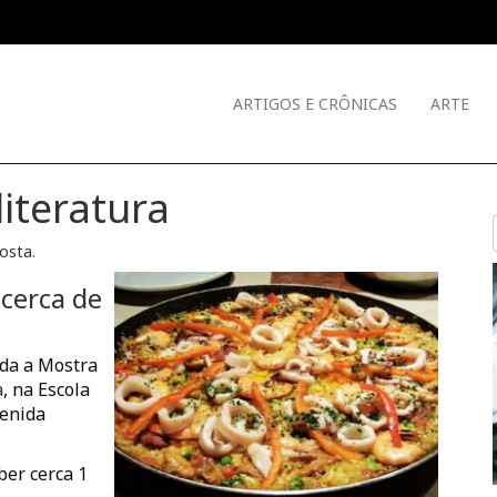
ARTIGOS E CRÔNICAS
ARTE
literatura
Costa
.
 cerca de
ada a Mostra
a
, na Escola
venida
ber cerca 1