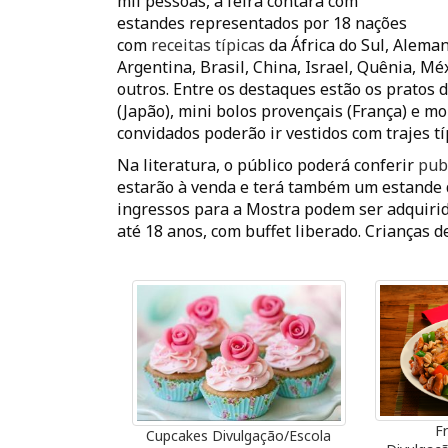
mil pessoas, a feira contará com
estandes representados por 18 nações
com
receitas típicas
da África do Sul, Alema
Argentina, Brasil, China, Israel, Quênia, Mé
outros. Entre os destaques estão os pratos 
(Japão), mini bolos provençais (França) e mo
convidados poderão ir vestidos com trajes tí
Na literatura, o público poderá conferir
pub
estarão à venda e terá também um estande d
ingressos para a Mostra podem ser adquirid
até 18 anos, com buffet liberado. Crianças 
F
Cupcakes Divulgação/Escola