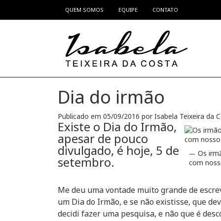
QUEM SOMOS
EQUIPE
CONTATO
Pular para o conteúdo
Dia do irmão
Publicado em
05/09/2016
por
Isabela Teixeira da 
Existe o
Dia do Irmão
,
apesar de pouco
divulgado, é hoje, 5 de
Os irmã
setembro.
com nosso
Me deu uma vontade muito grande de escre
um
Dia do Irmão
, e se não existisse, que de
decidi fazer uma pesquisa, e não que é desco