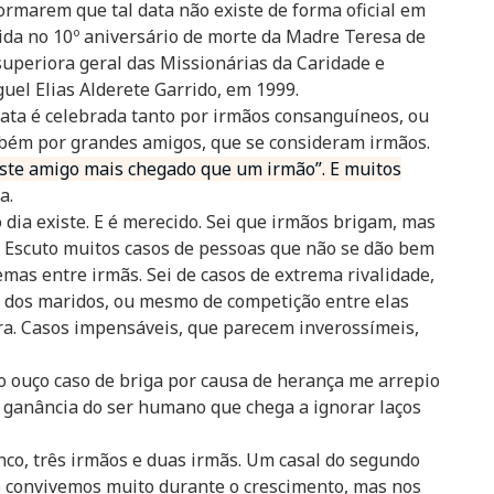
ormarem que tal data não existe de forma oficial em
hida no 10º aniversário de morte da Madre Teresa de
superiora geral das Missionárias da Caridade e
el Elias Alderete Garrido, em 1999.
data é celebrada tanto por irmãos consanguíneos, ou
mbém por grandes amigos, que se consideram irmãos.
iste amigo mais chegado que um irmão”. E muitos
a.
o dia existe. E é merecido. Sei que irmãos brigam, mas
. Escuto muitos casos de pessoas que não se dão bem
mas entre irmãs. Sei de casos de extrema rivalidade,
a dos maridos, ou mesmo de competição entre elas
a. Casos impensáveis, que parecem inverossímeis,
 ouço caso de briga por causa de herança me arrepio
 a ganância do ser humano que chega a ignorar laços
co, três irmãos e duas irmãs. Um casal do segundo
 convivemos muito durante o crescimento, mas nos