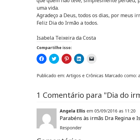
que quem não teve, simplesmente perdeu, po
uma vida.
Agradeço a Deus, todos os dias, por meus ir
Feliz Dia do Irmão a todos.
Isabela Teixeira da Costa
Compartilhe isso:
C
C
C
C
C
l
l
l
l
l
i
i
i
i
i
q
q
q
q
q
u
u
u
u
u
Publicado em:
Artigos e Crônicas
Marcado como:
e
e
e
e
e
p
p
p
p
p
a
a
a
a
a
r
r
r
r
r
1 Comentário para
"Dia do ir
a
a
a
a
a
c
c
c
c
e
o
o
o
o
n
m
m
m
m
v
p
p
Angela Ellis
p
p
em
i
05/09/2016 as
11:20
a
a
a
a
a
Parabéns às irmãs Dra Regina e Is
r
r
r
r
r
t
t
t
t
u
i
i
i
i
m
Responder
l
l
l
l
l
h
h
h
h
i
a
a
a
a
n