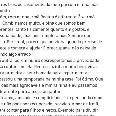
tros três, do casamento do meu pai com minha mãe
uito.
ém, com minha irmã Regina é diferente. Êta irmã
. Combinamos muito, e olha que somos bem
erentes, tanto fisicamente quanto em gostos, e
sonalidade, mas nos completamos. Sempre que
ersa. Por sinal, parece que adivinha quando preciso de
rece e começa a ajudar. É preocupada, não deixa de
ndo algo errado.
outra, porém nunca desrespeitamos a privacidade
o contar com ela. Regina cozinha muito bem, vira e
u a primeira a ser chamada para experimentar.
passou uma temporada na minha casa. Foi ótimo. Que
i das mais agradáveis e minha filha e eu passamos
iferente para almoço ou jantar.
 Só amor, amizade e cumplicidade. Fico pensando como
 não pode ser recuperado, revivido. Amor de irmã,
ra contar para filhos e netos. Exemplo para dividir,