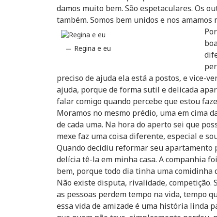
damos muito bem. São espetaculares. Os ou
também. Somos bem unidos e nos amamos m
Por
boa
Regina e eu
dif
per
preciso de ajuda ela está a postos, e vice-v
ajuda, porque de forma sutil e delicada apa
falar comigo quando percebe que estou faze
Moramos no mesmo prédio, uma em cima da 
de cada uma. Na hora do aperto sei que poss
mexe faz uma coisa diferente, especial e so
Quando decidiu reformar seu apartamento 
delícia tê-la em minha casa. A companhia fo
bem, porque todo dia tinha uma comidinha d
Não existe disputa, rivalidade, competição.
as pessoas perdem tempo na vida, tempo que
essa vida de amizade é uma história linda pa