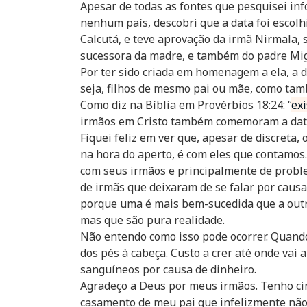
Apesar de todas as fontes que pesquisei inf
nenhum país, descobri que a data foi escol
Calcutá, e teve aprovação da irmã Nirmala, 
sucessora da madre, e também do padre Migu
Por ter sido criada em
homenagem
a ela, a 
seja, filhos de mesmo pai ou mãe, como ta
Como diz na Bíblia em Provérbios 18:24: “
ex
irmãos em Cristo também comemoram a dat
Fiquei feliz em ver que, apesar de discreta, 
na hora do aperto, é com eles que contamos
com seus irmãos e principalmente de proble
de irmãs que deixaram de se falar por caus
porque uma é mais bem-sucedida que a outr
mas que são pura realidade.
Não entendo como isso pode ocorrer. Quando
dos pés à cabeça. Custo a crer até onde vai
sanguíneos por causa de dinheiro.
Agradeço a Deus por meus irmãos. Tenho cin
casamento de meu pai que infelizmente não