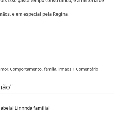
is isso gasta tempo construindo, é a história de
mãos, e em especial pela Regina.
amor
,
Comportamento
,
família
,
irmãos
1 Comentário
mão"
abela! Linnnda família!