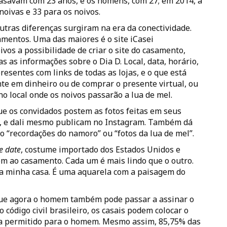
asavam com 23 anos, e os homens, com 27; em 2014, a
noivas e 33 para os noivos.
outras diferenças surgiram na era da conectividade.
mentos. Uma das maiores é o site iCasei
ivos a possibilidade de criar o site do casamento,
s as informações sobre o Dia D. Local, data, horário,
presentes com links de todas as lojas, e o que está
te em dinheiro ou de comprar o presente virtual, ou
no local onde os noivos passarão a lua de mel.
ue os convidados postem as fotos feitas em seus
os, e dali mesmo publicam no Instagram. Também dá
o “recordações do namoro” ou “fotos da lua de mel”.
e date
, costume importado dos Estados Unidos e
em ao casamento. Cada um é mais lindo que o outro.
na minha casa. É uma aquarela com a paisagem do
ue agora o homem também pode passar a assinar o
código civil brasileiro, os casais podem colocar o
ra permitido para o homem. Mesmo assim, 85,75% das