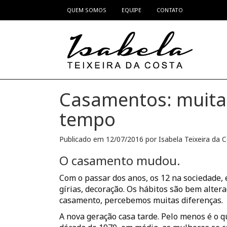
QUEM SOMOS
EQUIPE
CONTATO
Pular para o conteúdo
Casamentos: muita
tempo
Publicado em
12/07/2016
por
Isabela Teixeira da 
O
casamento
mudou.
Com o passar dos anos, os 12 na sociedade,
gírias, decoração. Os hábitos são bem alte
casamento, percebemos muitas diferenças.
A nova geração casa tarde. Pelo menos é o 