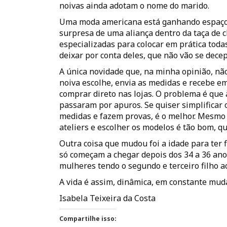
noivas ainda adotam o nome do marido.
Uma moda americana está ganhando espaço n
surpresa de uma aliança dentro da taça de
especializadas para colocar em prática todas
deixar por conta deles, que não vão se decep
A única novidade que, na minha opinião, não 
noiva escolhe, envia as medidas e recebe e
comprar direto nas lojas. O problema é que
passaram por apuros. Se quiser simplificar
medidas e fazem provas, é o melhor. Mesmo a
ateliers e escolher os modelos é tão bom, q
Outra coisa que mudou foi a idade para ter 
só começam a chegar depois dos 34 a 36 ano
mulheres tendo o segundo e terceiro filho ao
A vida é assim, dinâmica, em constante muda
Isabela Teixeira da Costa
Compartilhe isso: