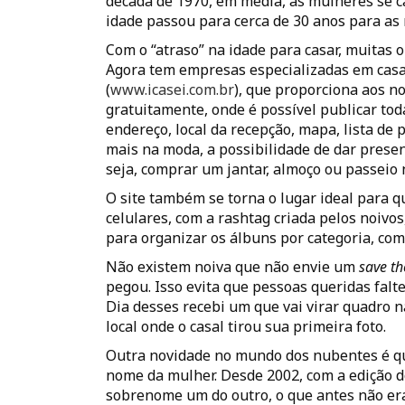
década de 1970, em média, as mulheres se c
idade passou para cerca de 30 anos para as 
Com o “atraso” na idade para casar, muitas 
Agora tem empresas especializadas em casa
(
www.icasei.com.br
), que proporciona aos no
gratuitamente, onde é possível publicar toda
endereço, local da recepção, mapa, lista de 
mais na moda, a possibilidade de dar presen
seja, comprar um jantar, almoço ou passeio 
O site também se torna o lugar ideal para q
celulares, com a rashtag criada pelos noiv
para organizar os álbuns por categoria, com
Não existem noiva que não envie um
save th
pegou. Isso evita que pessoas queridas falt
Dia desses recebi um que vai virar quadro 
local onde o casal tirou sua primeira foto.
Outra novidade no mundo dos nubentes é q
nome da mulher. Desde 2002, com a edição do 
sobrenome um do outro, o que antes não e