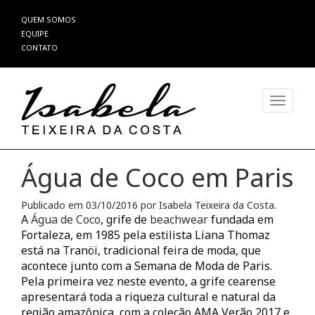
Pular
QUEM SOMOS
para
EQUIPE
o
CONTATO
conteúdo
Alterna
Água de Coco em Paris
Publicado em
03/10/2016
por
Isabela Teixeira da Costa
.
A
Água de Coco
, grife de
beachwear
fundada em
Fortaleza, em 1985 pela estilista Liana Thomaz
está na Tranöi, tradicional feira de moda, que
acontece junto com a Semana de Moda de Paris.
Pela primeira vez neste evento, a grife cearense
apresentará toda a riqueza cultural e natural da
região amazônica, com a coleção AMA Verão 2017 e