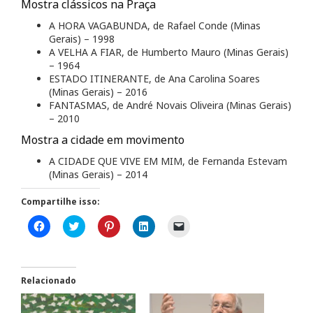
Mostra clássicos na Praça
A HORA VAGABUNDA, de Rafael Conde (Minas
Gerais) – 1998
A VELHA A FIAR, de Humberto Mauro (Minas Gerais)
– 1964
ESTADO ITINERANTE, de Ana Carolina Soares
(Minas Gerais) – 2016
FANTASMAS, de André Novais Oliveira (Minas Gerais)
– 2010
Mostra a cidade em movimento
A CIDADE QUE VIVE EM MIM, de Fernanda Estevam
(Minas Gerais) – 2014
Compartilhe isso:
C
C
C
C
C
l
l
l
l
l
i
i
i
i
i
q
q
q
q
q
u
u
u
u
u
e
e
e
e
e
p
p
p
p
p
Relacionado
a
a
a
a
a
r
r
r
r
r
a
a
a
a
a