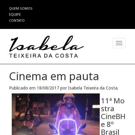
Pular
QUEM SOMOS
para
EQUIPE
o
CONTATO
conteúdo
Alterna
Cinema em pauta
Publicado em
18/08/2017
por
Isabela Teixeira da Costa
.
11ª Mo
stra
CineBH
e 8º
Brasil