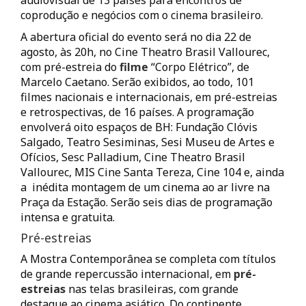
audiovisual de 13 países para encontros de
coprodução e negócios com o cinema brasileiro.
A abertura oficial do evento será no dia 22 de
agosto, às 20h, no Cine Theatro Brasil Vallourec,
com pré-estreia do
filme
“Corpo Elétrico”, de
Marcelo Caetano. Serão exibidos, ao todo, 101
filmes nacionais e internacionais, em pré-estreias
e retrospectivas, de 16 países. A programação
envolverá oito espaços de BH: Fundação Clóvis
Salgado, Teatro Sesiminas, Sesi Museu de Artes e
Ofícios, Sesc Palladium, Cine Theatro Brasil
Vallourec, MIS Cine Santa Tereza, Cine 104 e, ainda
a inédita montagem de um cinema ao ar livre na
Praça da Estação. Serão seis dias de programação
intensa e gratuita.
Pré-estreias
A Mostra Contemporânea se completa com títulos
de grande repercussão internacional, em
pré-
estreias
nas telas brasileiras, com grande
destaque ao cinema asiático. Do continente,