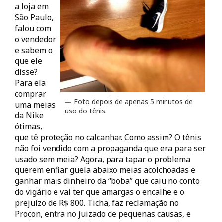
a loja em
São Paulo,
falou com
o vendedor
e sabem o
que ele
disse?
Para ela
comprar
Foto depois de apenas 5 minutos de
uma meias
uso do tênis.
da Nike
ótimas,
que tê proteção no calcanhar. Como assim? O tênis
não foi vendido com a propaganda que era para ser
usado sem meia? Agora, para tapar o problema
querem enfiar guela abaixo meias acolchoadas e
ganhar mais dinheiro da “boba” que caiu no conto
do vigário e vai ter que amargas o encalhe e o
prejuízo de R$ 800. Ticha, faz reclamação no
Procon, entra no juizado de pequenas causas, e