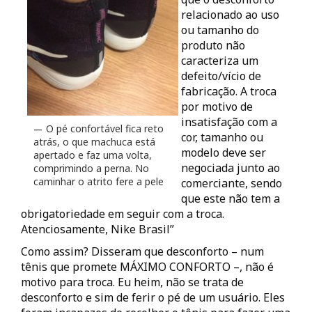
relacionado ao uso
ou tamanho do
produto não
caracteriza um
defeito/vício de
fabricação. A troca
por motivo de
insatisfação com a
O pé confortável fica reto
cor, tamanho ou
atrás, o que machuca está
modelo deve ser
apertado e faz uma volta,
negociada junto ao
comprimindo a perna. No
caminhar o atrito fere a pele
comerciante, sendo
que este não tem a
obrigatoriedade em seguir com a troca.
Atenciosamente, Nike Brasil”
Como assim? Disseram que desconforto – num
tênis que promete MÁXIMO CONFORTO –, não é
motivo para troca. Eu heim, não se trata de
desconforto e sim de ferir o pé de um usuário. Eles