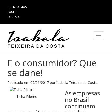
Pular
QUEM SOMOS
para
EQUIPE
o
CONTATO
conteúdo
Alterna
E o consumidor? Que
se dane!
Publicado em
07/01/2017
por
Isabela Teixeira da Costa
.
As empresas
Ticha Ribeiro
no Brasil
continuam