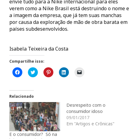
envie tudo para a Nike internacional para eles
verem como a Nike Brasil está destruindo o nome e
a imagem da empresa, que já tem suas manchas
por causa da exploração de mão de obra barata em
países subdesenvolvidos.
Isabela Teixeira da Costa
Compartilhe isso:
C
C
C
C
C
l
l
l
l
l
i
i
i
i
i
q
q
q
q
q
u
u
u
u
u
e
e
e
e
e
p
p
p
p
p
Relacionado
a
a
a
a
a
r
r
r
r
r
Desrespeito com o
a
a
a
a
a
consumidor idoso
c
c
c
c
e
o
o
o
o
n
09/01/2017
m
m
m
m
v
Em "Artigos e Crônicas"
p
p
p
p
i
a
a
a
a
a
r
r
r
r
r
E o consumidor? Só na
t
t
t
t
u