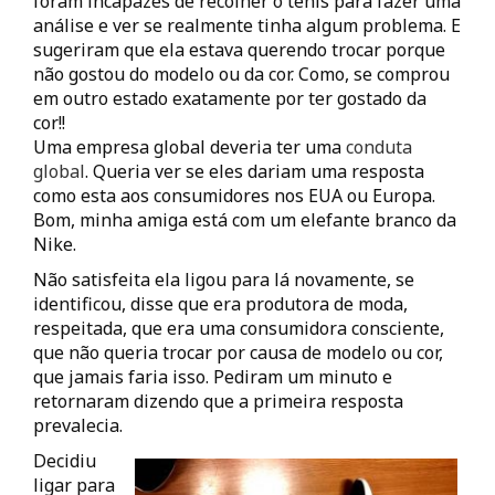
foram incapazes de recolher o tênis para fazer uma
análise e ver se realmente tinha algum problema. E
sugeriram que ela estava querendo trocar porque
não gostou do modelo ou da cor. Como, se comprou
em outro estado exatamente por ter gostado da
cor!!
Uma empresa global deveria ter uma
conduta
global
. Queria ver se eles dariam uma resposta
como esta aos consumidores nos EUA ou Europa.
Bom, minha amiga está com um elefante branco da
Nike.
Não satisfeita ela ligou para lá novamente, se
identificou, disse que era produtora de moda,
respeitada, que era uma consumidora consciente,
que não queria trocar por causa de modelo ou cor,
que jamais faria isso. Pediram um minuto e
retornaram dizendo que a primeira resposta
prevalecia.
Decidiu
ligar para