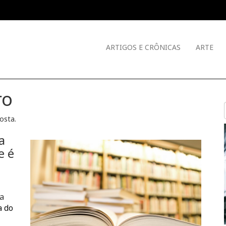
ARTIGOS E CRÔNICAS
ARTE
ro
Costa
.
a
e é
a
a do