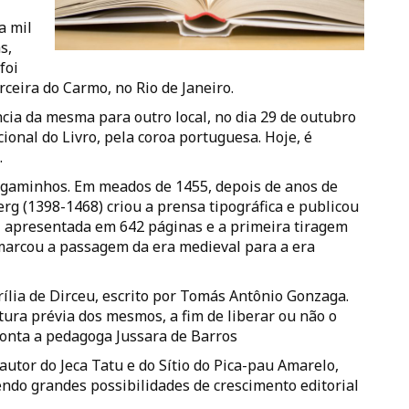
a mil
s,
foi
ceira do Carmo, no Rio de Janeiro.
ncia da mesma para outro local, no dia 29 de outubro
ional do Livro, pela coroa portuguesa. Hoje, é
.
gaminhos. Em meados de 1455, depois de anos de
rg (1398-1468) criou a prensa tipográfica e publicou
foi apresentada em 642 páginas e a primeira tiragem
marcou a passagem da era medieval para a era
rília de Dirceu, escrito por Tomás Antônio Gonzaga.
tura prévia dos mesmos, a fim de liberar ou não o
onta a pedagoga Jussara de Barros
 autor do Jeca Tatu e do Sítio do Pica-pau Amarelo,
ndo grandes possibilidades de crescimento editorial