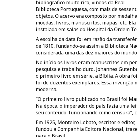
bibliográfico muito rico, vindos da Real
Biblioteca Portuguesa, com mais de sessent
objetos. O acervo era composto por medalha
moedas, livros, manuscritos, mapas, etc. Ela 
instalada em salas do Hospital da Ordem Ter
A escolha da data foi em razão da transferê
de 1810, fundando-se assim a Biblioteca Nac
considerada uma das dez maiores do mundo
No início os
livros
eram manuscritos em per
pesquisa e trabalho duro, Johannes Gutenbe
o primeiro livro em série, a Bíblia. A obra 
foi de duzentos exemplares. Essa invenção 
moderna.
“O primeiro livro publicado no Brasil foi Ma
Na época, o imperador do país fazia uma lei
seu conteúdo, funcionando como censura”, c
Em 1925, Monteiro Lobato, escritor e editor,
fundou a Companhia Editora Nacional, traze
para o Brasil.