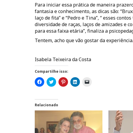
Para iniciar essa prática de maneira prazero
fantasia e conhecimento, as dicas são: “Bru
laço de fita” e “Pedro e Tina”, “ esses con
diversidade de raças, laços de amizades e 
para essa faixa etária”, finaliza a psicopeda
Tentem, acho que vão gostar da experiência
Isabela Teixeira da Costa
Compartilhe isso:
C
C
C
C
C
l
l
l
l
l
i
i
i
i
i
q
q
q
q
q
u
u
u
u
u
e
e
e
e
e
p
p
p
p
p
Relacionado
a
a
a
a
a
r
r
r
r
r
a
a
a
a
a
c
c
c
c
e
o
o
o
o
n
m
m
m
m
v
p
p
p
p
i