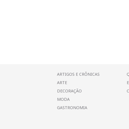
a
)
l
a
m
)
a
)
n
)
o
v
a
j
a
n
e
l
a
)
ARTIGOS E CRÔNICAS
ARTE
DECORAÇÃO
MODA
GASTRONOMIA