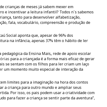
nde crianças de meses já sabem mexer em
ro e incentivar a leitura infantil? Todos n´s sabemos
riança, tanto para desenvolver alfabetização,
nação, fala, vocabulário, compreensão e produção de
taú Social aponta que, apesar de 96% dos
tura na infância, apenas 37% têm o hábito de ler
a pedagógica da Ensina Mais
,
rede de apoio escolar
tórias
para a criançada é a forma mais eficaz de gerar
ais se sentam com os filhos para ler criam um laço
e ser um momento muito especial de interação da
em limites para a imaginação na hora dos contos
rtar a criança para outro mundo e ampliar seus
ida. Por isso, os pais podem usar a criatividade com
do para fazer a criança se sentir parte da aventura”,