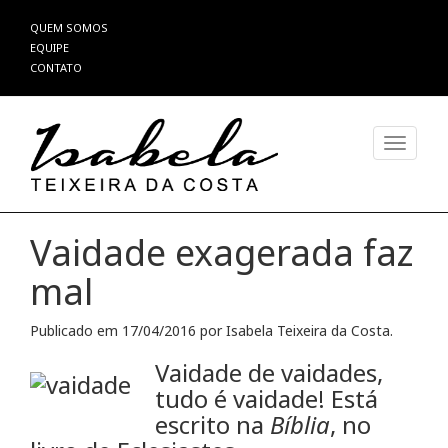
Pular
QUEM SOMOS
para
EQUIPE
o
CONTATO
conteúdo
Alterna
Vaidade exagerada faz
mal
Publicado em
17/04/2016
por
Isabela Teixeira da Costa
.
Vaidade de vaidades,
tudo é vaidade! Está
escrito na
Bíblia
, no