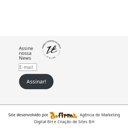
Assine
nossa
News
E-
mail
Assinar!
Site desenvolvido por
Agência de Marketing
Digital BH e Criação de Sites BH