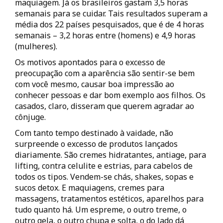
maquiagem. Já os brasileiros gastam 3,5 horas
semanais para se cuidar. Tais resultados superam a
média dos 22 países pesquisados, que é de 4 horas
semanais – 3,2 horas entre (homens) e 4,9 horas
(mulheres).
Os motivos apontados para o excesso de
preocupação com a aparência são sentir-se bem
com você mesmo, causar boa impressão ao
conhecer pessoas e dar bom exemplo aos filhos. Os
casados, claro, disseram que querem agradar ao
cônjuge.
Com tanto tempo destinado à vaidade, não
surpreende o excesso de produtos lançados
diariamente. São cremes hidratantes, antiage, para
lifting, contra celulite e estrias, para cabelos de
todos os tipos. Vendem-se chás, shakes, sopas e
sucos detox. E maquiagens, cremes para
massagens, tratamentos estéticos, aparelhos para
tudo quanto há. Um espreme, o outro treme, o
outro gela, o outro chupa e solta, o do lado dá