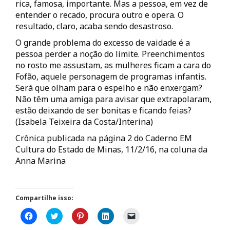
rica, famosa, importante. Mas a pessoa, em vez de
entender o recado, procura outro e opera. O
resultado, claro, acaba sendo desastroso.
O grande problema do excesso de vaidade é a
pessoa perder a noção do limite. Preenchimentos
no rosto me assustam, as mulheres ficam a cara do
Fofão, aquele personagem de programas infantis.
Será que olham para o espelho e não enxergam?
Não têm uma amiga para avisar que extrapolaram,
estão deixando de ser bonitas e ficando feias?
(Isabela Teixeira da Costa/Interina)
Crônica publicada na página 2 do Caderno EM
Cultura do Estado de Minas, 11/2/16, na coluna da
Anna Marina
Compartilhe isso:
C
C
C
C
C
l
l
l
l
l
i
i
i
i
i