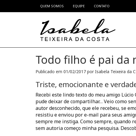
QUEM SOMOS
EQUIPE
CONTATO
Pular para o conteúdo
Todo filho é pai da
Publicado em
01/02/2017
por
Isabela Teixeira da 
Triste, emocionante e verdade
Recebi este lindo texto do meu amigo Lúcio 
pude deixar de compartilhar… Veio como se
autor desconhecido, que ele recebeu, se em
resistiu e enviou por e-mail para seus amigo
sempre me instiga. Como sempre, quando r
sem autoria começo minha pesquisa. Descob