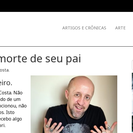
ARTIGOS E CRÔNICAS
ARTE
 morte de seu pai
Costa
.
iro.
Costa. Não
ndo de um
ocionou, não
s. Isto
ecebo algo
ri.