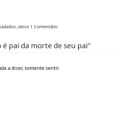
cuidados
,
idoso
1 Comentário
o é pai da morte de seu pai"
a a dizer, somente sentir.