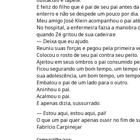
obstáculo e tapete.
E feliz do filho que é pai de seu pai antes d
enterro e não se despede um pouco por dia.
Meu amigo José Klein acompanhou o pai até
No hospital, a enfermeira fazia a manobra 
quando Zé gritou de sua cadeira:e
— Deixa que eu ajudo.
Reuniu suas forças e pegou pela primeira ve
Colocou o rosto de seu pai contra seu peito.
Ajeitou em seus ombros o pai consumido pel
Ficou segurando um bom tempo, um tempo eq
sua adolescência, um bom tempo, um tempo
Embalou o pai de um lado para o outro.
Aninhou o pai.
Acalmou o pai.
E apenas dizia, sussurrado:
— Estou aqui, estou aqui, pai!
O que um pai quer apenas ouvir no fim de sua 
Fabrício Carpinejar
Compartilhe isso: