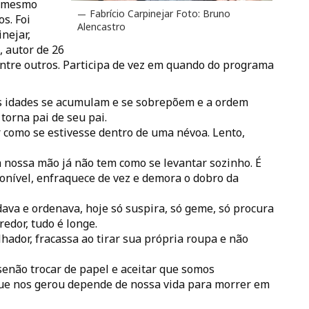
o mesmo
Fabrício Carpinejar Foto: Bruno
s. Foi
Alencastro
inejar,
, autor de 26
entre outros. Participa de vez em quando do programa
as idades se acumulam e se sobrepõem e a ordem
 torna pai de seu pai.
 como se estivesse dentro de uma névoa. Lento,
 nossa mão já não tem como se levantar sozinho. É
onível, enfraquece de vez e demora o dobro da
va e ordenava, hoje só suspira, só geme, só procura
redor, tudo é longe.
hador, fracassa ao tirar sua própria roupa e não
 senão trocar de papel e aceitar que somos
que nos gerou depende de nossa vida para morrer em