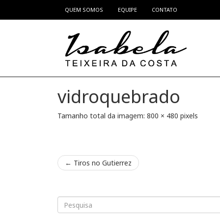
QUEM SOMOS
EQUIPE
CONTATO
Pular para o conteúdo
vidroquebrado
Tamanho total da imagem:
800
×
480
pixels
←
Tiros no Gutierrez