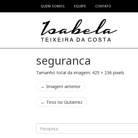
QUEM SOMOS
EQUIPE
CONTATO
Pular para o conteúdo
seguranca
Tamanho total da imagem:
425
×
236
pixels
← Imagem anterior
←
Tiros no Gutierrez