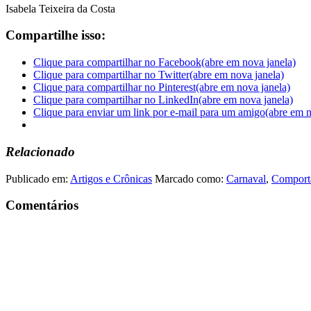
Isabela Teixeira da Costa
Compartilhe isso:
Clique para compartilhar no Facebook(abre em nova janela)
Clique para compartilhar no Twitter(abre em nova janela)
Clique para compartilhar no Pinterest(abre em nova janela)
Clique para compartilhar no LinkedIn(abre em nova janela)
Clique para enviar um link por e-mail para um amigo(abre em n
Relacionado
Publicado em:
Artigos e Crônicas
Marcado como:
Carnaval
,
Comport
Comentários