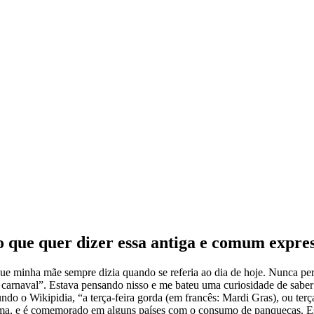
 o que quer dizer essa antiga e comum expre
ue minha mãe sempre dizia quando se referia ao dia de hoje. Nunca per
e carnaval”. Estava pensando nisso e me bateu uma curiosidade de saber
ndo o Wikipidia, “a terça-feira gorda (em francês: Mardi Gras), ou terç
resma, e é comemorado em alguns países com o consumo de panquecas. E