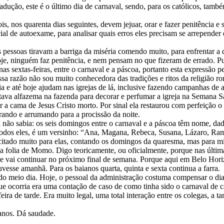
ção, este é o último dia de carnaval, sendo, para os católicos, també
is, nos quarenta dias seguintes, devem jejuar, orar e fazer penitência 
 de autoexame, para analisar quais erros eles precisam se arrepender e
essoas tiravam a barriga da miséria comendo muito, para enfrentar a q
 Hoje, ninguém faz penitência, e nem pensam no que fizeram de errado. P
s sextas-feiras, entre o carnaval e a páscoa, portanto esta expressão p
 essa razão não sou muito conhecedora das tradições e ritos da religião
ia e até hoje ajudam nas igrejas de lá, inclusive fazendo campanhas de
ava alfazema na fazenda para decorar e perfumar a igreja na Semana Sa
 a cama de Jesus Cristo morto. Por sinal ela restaurou com perfeição o 
rando e arrumando para a procissão da noite.
 não sabia: os seis domingos entre o carnaval e a páscoa têm nome, dad
a todos eles, é um versinho: “Ana, Magana, Rebeca, Susana, Lázaro, R
ecitado muito para elas, contando os domingos da quaresma, mas para m
 da folia de Momo. Digo teoricamente, ou oficialmente, porque nas últim
e vai continuar no próximo final de semana. Porque aqui em Belo Horizo
sse amanhã. Para os baianos quarta, quinta e sexta continua a farra.
 do meio dia. Hoje, o pessoal da administração costuma compensar o d
e ocorria era uma contação de caso de como tinha sido o carnaval de 
ira de tarde. Era muito legal, uma total interação entre os colegas, a t
anos. Dá saudade.