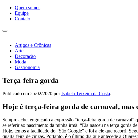
Pular
Quem somos
para
Equipe
o
Contato
conteúdo
Alternar
navegação
Artigos e Crônicas
Arte
Decoração
Moda
Gastronomia
Terça-feira gorda
Publicado em
25/02/2020
por
Isabela Teixeira da Costa
.
Hoje é terça-feira gorda de carnaval, mas
Sempre achei engraçado a expressão “terça-feira gorda de carnaval” q
se referir ao nascimento da minha irmã: “Ela nasceu na terça gorda d
Hoje, temos a facilidade do “São Google” e foi a ele que recorri. Segu
quarta-feira de cinzas. Portanto, é o último dia que antecede a Qua