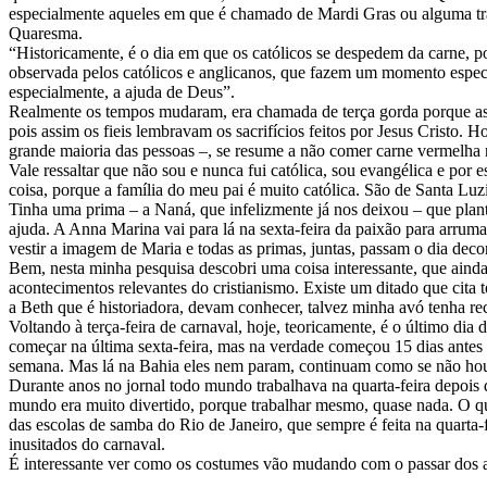
especialmente aqueles em que é chamado de Mardi Gras ou alguma tradu
Quaresma.
“Historicamente, é o dia em que os católicos se despedem da carne, po
observada pelos católicos e anglicanos, que fazem um momento especial
especialmente, a ajuda de Deus”.
Realmente os tempos mudaram, era chamada de terça gorda porque as p
pois assim os fieis lembravam os sacrifícios feitos por Jesus Cristo.
grande maioria das pessoas –, se resume a não comer carne vermelha na
Vale ressaltar que não sou e nunca fui católica, sou evangélica e por
coisa, porque a família do meu pai é muito católica. São de Santa Luz
Tinha uma prima – a Naná, que infelizmente já nos deixou – que plant
ajuda. A Anna Marina vai para lá na sexta-feira da paixão para arrumar
vestir a imagem de Maria e todas as primas, juntas, passam o dia deco
Bem, nesta minha pesquisa descobri uma coisa interessante, que ainda
acontecimentos relevantes do cristianismo. Existe um ditado que cit
a Beth que é historiadora, devam conhecer, talvez minha avó tenha r
Voltando à terça-feira de carnaval, hoje, teoricamente, é o último dia
começar na última sexta-feira, mas na verdade começou 15 dias antes 
semana. Mas lá na Bahia eles nem param, continuam como se não houve
Durante anos no jornal todo mundo trabalhava na quarta-feira depois
mundo era muito divertido, porque trabalhar mesmo, quase nada. O qu
das escolas de samba do Rio de Janeiro, que sempre é feita na quarta-fe
inusitados do carnaval.
É interessante ver como os costumes vão mudando com o passar dos 