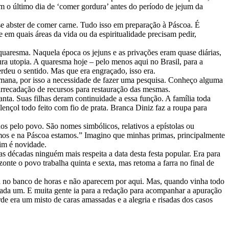
m o último dia de ‘comer gordura’ antes do período de jejum da
e se abster de comer carne. Tudo isso em preparação à Páscoa. É
 em quais áreas da vida ou da espiritualidade precisam pedir,
uaresma. Naquela época os jejuns e as privações eram quase diárias,
ura utopia. A quaresma hoje – pelo menos aqui no Brasil, para a
erdeu o sentido. Mas que era engraçado, isso era.
 romana, por isso a necessidade de fazer uma pesquisa. Conheço alguma
 arrecadação de recursos para restauração das mesmas.
nta. Suas filhas deram continuidade a essa função. A família toda
lençol todo feito com fio de prata. Branca Diniz faz a roupa para
os pelo povo. São nomes simbólicos, relativos a epístolas ou
amos e na Páscoa estamos.” Imagino que minhas primas, principalmente
im é novidade.
as décadas ninguém mais respeita a data desta festa popular. Era para
nte o povo trabalha quinta e sexta, mas retoma a farra no final de
ia no banco de horas e não aparecem por aqui. Mas, quando vinha todo
cada um. E muita gente ia para a redação para acompanhar a apuração
arde era um misto de caras amassadas e a alegria e risadas dos casos