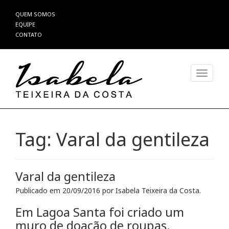
Pular
QUEM SOMOS
para
EQUIPE
o
CONTATO
conteúdo
Alterna
Tag:
Varal da gentileza
Varal da gentileza
Publicado em
20/09/2016
por
Isabela Teixeira da Costa
.
Em Lagoa Santa foi criado um
muro de doação de roupas.