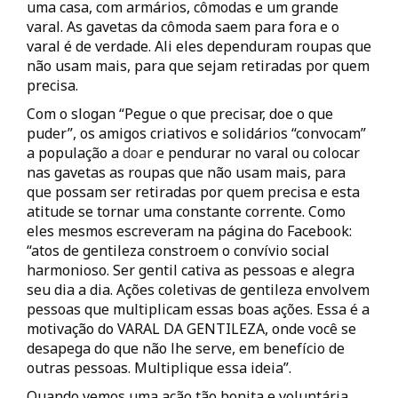
uma casa, com armários, cômodas e um grande
varal. As gavetas da cômoda saem para fora e o
varal é de verdade. Ali eles dependuram roupas que
não usam mais, para que sejam retiradas por quem
precisa.
Com o slogan “Pegue o que precisar, doe o que
puder”, os amigos criativos e solidários “convocam”
a população a
doar
e pendurar no varal ou colocar
nas gavetas as roupas que não usam mais, para
que possam ser retiradas por quem precisa e esta
atitude se tornar uma constante corrente. Como
eles mesmos escreveram na página do Facebook:
“atos de gentileza constroem o convívio social
harmonioso. Ser gentil cativa as pessoas e alegra
seu dia a dia. Ações coletivas de gentileza envolvem
pessoas que multiplicam essas boas ações. Essa é a
motivação do VARAL DA GENTILEZA, onde você se
desapega do que não lhe serve, em benefício de
outras pessoas. Multiplique essa ideia”.
Quando vemos uma ação tão bonita e voluntária