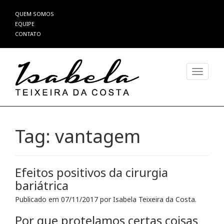
Pular
QUEM SOMOS
para
EQUIPE
o
CONTATO
conteúdo
Alterna
Tag:
vantagem
Efeitos positivos da cirurgia
bariátrica
Publicado em
07/11/2017
por
Isabela Teixeira da Costa
.
Por que protelamos certas coisas