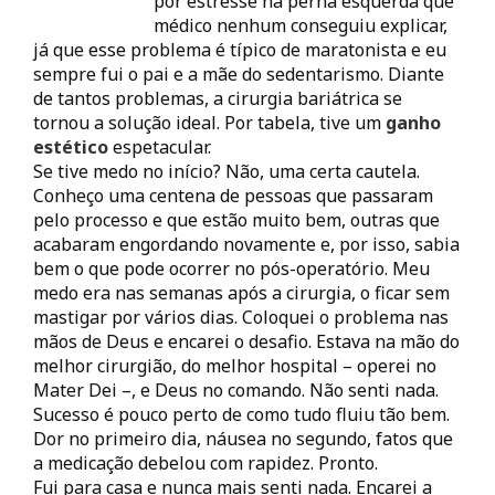
por estresse na perna esquerda que
médico nenhum conseguiu explicar,
já que esse problema é típico de maratonista e eu
sempre fui o pai e a mãe do sedentarismo. Diante
de tantos problemas, a cirurgia bariátrica se
tornou a solução ideal. Por tabela, tive um
ganho
estético
espetacular.
Se tive medo no início? Não, uma certa cautela.
Conheço uma centena de pessoas que passaram
pelo processo e que estão muito bem, outras que
acabaram engordando novamente e, por isso, sabia
bem o que pode ocorrer no pós-operatório. Meu
medo era nas semanas após a cirurgia, o ficar sem
mastigar por vários dias. Coloquei o problema nas
mãos de Deus e encarei o desafio. Estava na mão do
melhor cirurgião, do melhor hospital – operei no
Mater Dei –, e Deus no comando. Não senti nada.
Sucesso é pouco perto de como tudo fluiu tão bem.
Dor no primeiro dia, náusea no segundo, fatos que
a medicação debelou com rapidez. Pronto.
Fui para casa e nunca mais senti nada. Encarei a