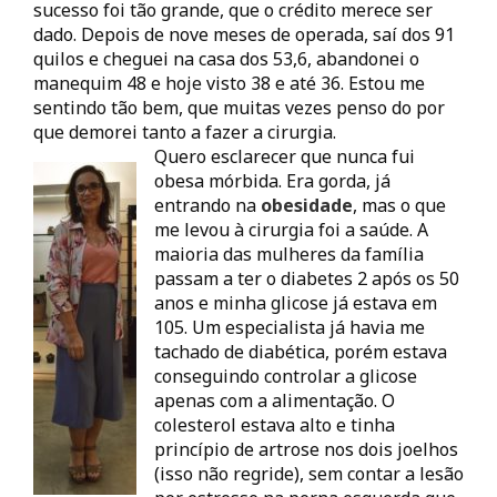
sucesso foi tão grande, que o crédito merece ser
dado. Depois de nove meses de operada, saí dos 91
quilos e cheguei na casa dos 53,6, abandonei o
manequim 48 e hoje visto 38 e até 36. Estou me
sentindo tão bem, que muitas vezes penso do por
que demorei tanto a fazer a cirurgia.
Quero esclarecer que nunca fui
obesa mórbida. Era gorda, já
entrando na
obesidade
, mas o que
me levou à cirurgia foi a saúde. A
maioria das mulheres da família
passam a ter o diabetes 2 após os 50
anos e minha glicose já estava em
105. Um especialista já havia me
tachado de diabética, porém estava
conseguindo controlar a glicose
apenas com a alimentação. O
colesterol estava alto e tinha
princípio de artrose nos dois joelhos
(isso não regride), sem contar a lesão