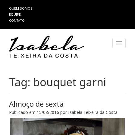
Pular
QUEM SOMOS
para
EQUIPE
o
CONTATO
conteúdo
Alterna
Tag:
bouquet garni
Almoço de sexta
Publicado em
15/08/2016
por
Isabela Teixeira da Costa
.