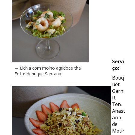
Servi
ço:
Lichia com molho agridoce thai
Foto: Henrique Santana
Bouq
uet
Garni
R.
Ten.
Anast
ácio
de
Mour