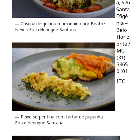
a, 676
Santa
Efigê
nia –
Cuscuz de quinoa marroquino por Beatriz
Belo
Neves Foto:Henrique Santana
Horiz
onte /
MG
(31)
3465-
0101
ITC
Peixe serpentina com tartar de pupunha
Foto: Henrique Santana