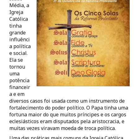
Média, a
Igreja
Católica
tinha
grande
influênci
a política
e social.
Ela se
tornou
uma
potência
financeir
a e em
diversos casos foi usada como um instrumento de
fortalecimento do poder político. O Papa tinha uma
fortuna maior do que muitos príncipes e os cargos
eclesiásticos eram disputados pela aristocracia, e
muitas vezes viravam moeda de troca política.
Uma das práticas mais comuns da Igreja Católica