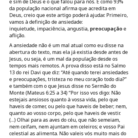
e sim de Deus e o que falou para nós. E como 93%
da população nacional afirma que acredita em
Deus, creio que este artigo poderá ajudar. Primeiro,
vamos à definição de ansiedade:
inquietude, impaciência, angustia,
preocupação
e
aflição.
A ansiedade não é um mal atual como eu disse na
abertura do texto, mas ela já existia desde antes de
Jesus, ou seja, é um mal da população desde os
tempos mais remotos. A prova disso está no Salmo
13 do rei Davi que diz: “Até quando terei ansiedades
e preocupações, tristeza no meu coração todo dia?”
e também com o que Jesus disse no Sermão do
Monte (Mateus 6:25 a 34) “Por isso vos digo: Não
estejais ansiosos quanto à vossa vida, pelo que
haveis de comer, ou pelo que haveis de beber; nem,
quanto ao vosso corpo, pelo que haveis de vestir.
(…) Olhai para as aves do céu, que não semeiam,
nem ceifam, nem ajuntam em celeiros; e vosso Pai
celestial as alimenta. Não valeis vós muito mais do