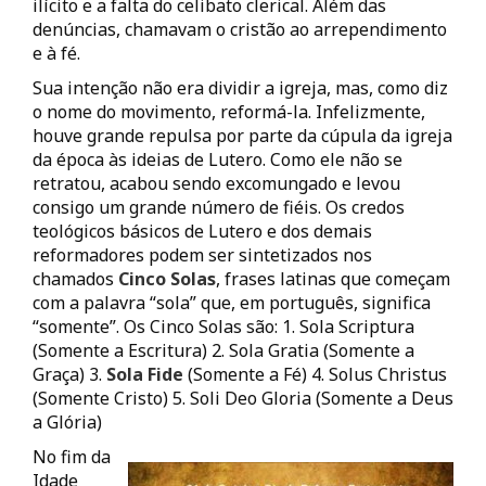
ilícito e a falta do celibato clerical. Além das
denúncias, chamavam o cristão ao arrependimento
e à fé.
Sua intenção não era dividir a igreja, mas, como diz
o nome do movimento, reformá-la. Infelizmente,
houve grande repulsa por parte da cúpula da igreja
da época às ideias de Lutero. Como ele não se
retratou, acabou sendo excomungado e levou
consigo um grande número de fiéis. Os credos
teológicos básicos de Lutero e dos demais
reformadores podem ser sintetizados nos
chamados
Cinco Solas
, frases latinas que começam
com a palavra “sola” que, em português, significa
“somente”. Os Cinco Solas são: 1. Sola Scriptura
(Somente a Escritura) 2. Sola Gratia (Somente a
Graça) 3.
Sola Fide
(Somente a Fé) 4. Solus Christus
(Somente Cristo) 5. Soli Deo Gloria (Somente a Deus
a Glória)
No fim da
Idade