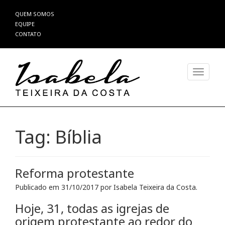
Pular
QUEM SOMOS
para
EQUIPE
o
CONTATO
conteúdo
Alterna
Tag:
Bíblia
Reforma protestante
Publicado em
31/10/2017
por
Isabela Teixeira da Costa
.
Hoje, 31, todas as igrejas de
origem protestante ao redor do