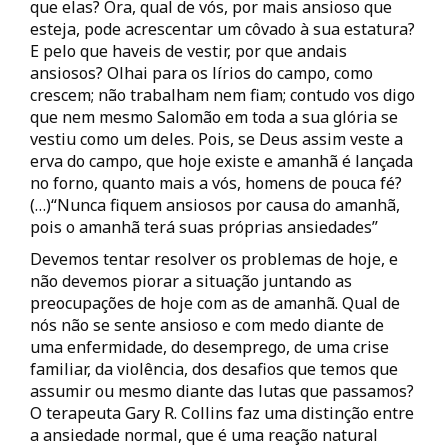
que elas? Ora, qual de vós, por mais ansioso que
esteja, pode acrescentar um côvado à sua estatura?
E pelo que haveis de vestir, por que andais
ansiosos? Olhai para os lírios do campo, como
crescem; não trabalham nem fiam; contudo vos digo
que nem mesmo Salomão em toda a sua glória se
vestiu como um deles. Pois, se Deus assim veste a
erva do campo, que hoje existe e amanhã é lançada
no forno, quanto mais a vós, homens de pouca fé?
(…)“Nunca fiquem ansiosos por causa do amanhã,
pois o amanhã terá suas próprias ansiedades”
Devemos tentar resolver os problemas de hoje, e
não devemos piorar a situação juntando as
preocupações de hoje com as de amanhã. Qual de
nós não se sente ansioso e com medo diante de
uma enfermidade, do desemprego, de uma crise
familiar, da violência, dos desafios que temos que
assumir ou mesmo diante das lutas que passamos?
O terapeuta Gary R. Collins faz uma distinção entre
a ansiedade normal, que é uma reação natural