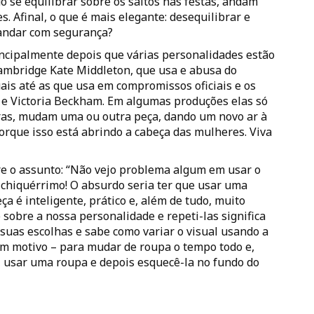
 se equilibrar sobre os saltos nas festas, andam
 Afinal, o que é mais elegante: desequilibrar e
 andar com segurança?
ncipalmente depois que várias personalidades estão
ambridge Kate Middleton, que usa e abusa do
ais até as que usa em compromissos oficiais e os
 e Victoria Beckham. Em algumas produções elas só
ras, mudam uma ou outra peça, dando um novo ar à
orque isso está abrindo a cabeça das mulheres. Viva
re o assunto: “Não vejo problema algum em usar o
chiquérrimo! O absurdo seria ter que usar uma
a é inteligente, prático e, além de tudo, muito
sobre a nossa personalidade e repeti-las significa
 suas escolhas e sabe como variar o visual usando a
 motivo – para mudar de roupa o tempo todo e,
l, usar uma roupa e depois esquecê-la no fundo do