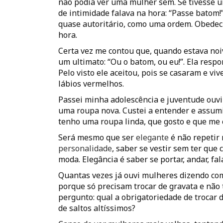
não podia ver uma mulher sem. Se tivesse 
de intimidade falava na hora: “Passe batom!
quase autoritário, como uma ordem. Obede
hora.
Certa vez me contou que, quando estava noiv
um ultimato: “Ou o batom, ou eu!”. Ela respo
Pelo visto ele aceitou, pois se casaram e v
lábios vermelhos.
Passei minha adolescência e juventude ouvi
uma roupa nova. Custei a entender e assum
tenho uma roupa linda, que gosto e que me
Será mesmo que ser
elegante
é não repetir 
personalidade
, saber se vestir sem ter que
moda. Elegância é saber se portar, andar, falar
Quantas vezes já ouvi mulheres dizendo co
porque só precisam trocar de gravata e não 
pergunto: qual a obrigatoriedade de trocar 
de saltos altíssimos?