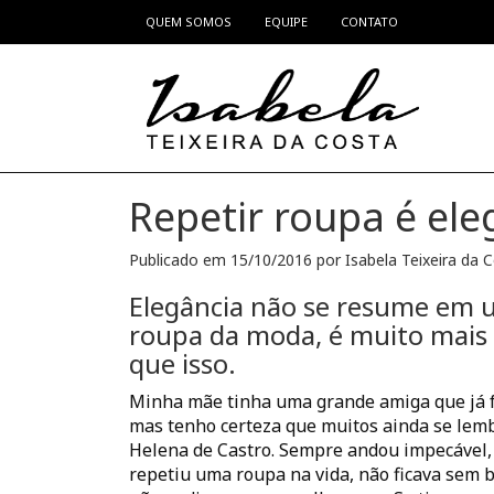
QUEM SOMOS
EQUIPE
CONTATO
Pular para o conteúdo
Repetir roupa é el
Publicado em
15/10/2016
por
Isabela Teixeira da 
Elegância
não se resume em u
roupa da moda, é muito mais
que isso.
Minha mãe tinha uma grande amiga que já f
mas tenho certeza que muitos ainda se lem
Helena de Castro. Sempre andou impecável,
repetiu uma roupa na vida, não ficava sem 