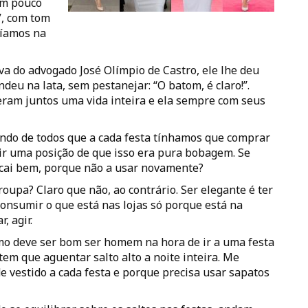
um pouco
”, com tom
cíamos na
a do advogado José Olímpio de Castro, ele lhe deu
ndeu na lata, sem pestanejar: “O batom, é claro!”.
iveram juntos uma vida inteira e ela sempre com seus
ndo de todos que a cada festa tínhamos que comprar
ir uma posição de que isso era pura bobagem. Se
 cai bem, porque não a usar novamente?
roupa? Claro que não, ao contrário. Ser elegante é ter
 consumir o que está nas lojas só porque está na
, agir.
mo deve ser bom ser homem na hora de ir a uma festa
tem que aguentar salto alto a noite inteira. Me
de vestido a cada festa e porque precisa usar sapatos