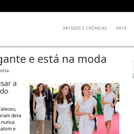
ARTIGOS E CRÔNICAS
ARTE
egante e está na moda
Costa
.
sar a
 do
aleceu,
bram dela:
 nunca
batom e