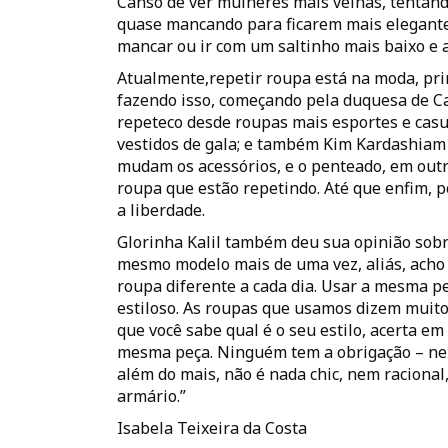
Canso de ver mulheres mais velhas, tentando
quase mancando para ficarem mais elegantes.
mancar ou ir com um saltinho mais baixo e
Atualmente,repetir roupa está na moda, pri
fazendo isso, começando pela duquesa de C
repeteco desde roupas mais esportes e casu
vestidos de gala; e também Kim Kardashiam
mudam os acessórios, e o penteado, em out
roupa que estão repetindo. Até que enfim, p
a liberdade.
Glorinha Kalil também deu sua opinião sob
mesmo modelo mais de uma vez, aliás, acho 
roupa diferente a cada dia. Usar a mesma peç
estiloso. As roupas que usamos dizem muito 
que você sabe qual é o seu estilo, acerta em
mesma peça. Ninguém tem a obrigação – nem
além do mais, não é nada chic, nem raciona
armário.”
Isabela Teixeira da Costa