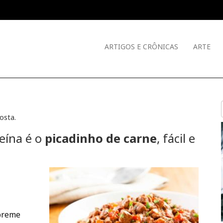
ARTIGOS E CRÔNICAS
ARTE
Costa
.
eína é o
picadinho de carne
, fácil e
upreme