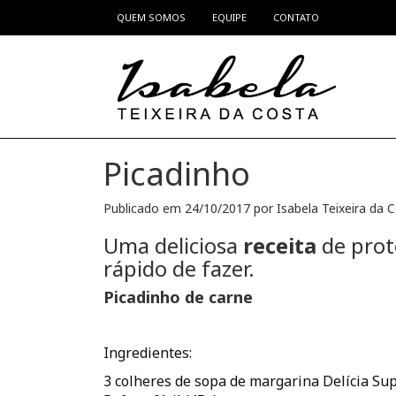
QUEM SOMOS
EQUIPE
CONTATO
Pular para o conteúdo
Picadinho
Publicado em
24/10/2017
por
Isabela Teixeira da 
Uma deliciosa
receita
de prot
rápido de fazer.
Picadinho de carne
Ingredientes:
3 colheres de sopa de margarina Delícia S