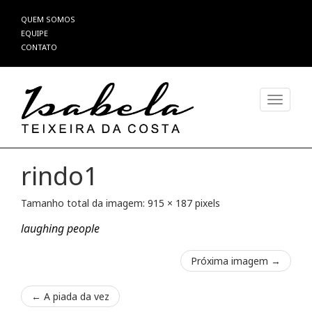
Pular
QUEM SOMOS
para
EQUIPE
o
CONTATO
conteúdo
Alterna
rindo1
Tamanho total da imagem:
915
×
187
pixels
laughing people
Próxima imagem →
←
A piada da vez