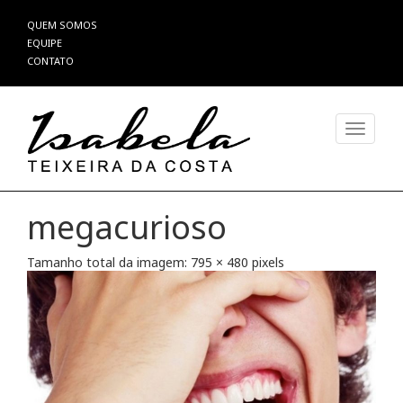
Pular
QUEM SOMOS
para
EQUIPE
o
CONTATO
conteúdo
Alterna
megacurioso
Tamanho total da imagem:
795
×
480
pixels