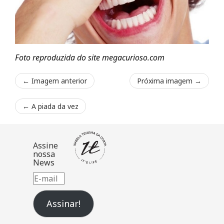
Foto reproduzida do site megacurioso.com
← Imagem anterior
Próxima imagem →
←
A piada da vez
Assine
nossa
News
E-
mail
Assinar!