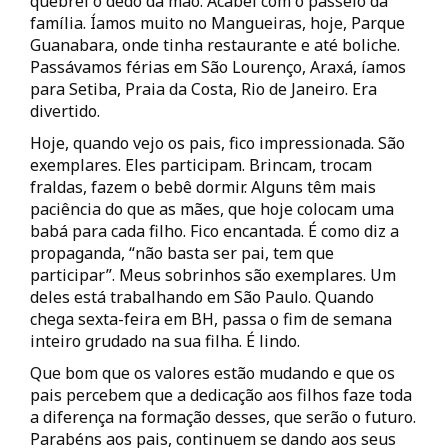
quebrei o dedo da mão. Acabei com o passeio da
família. Íamos muito no Mangueiras, hoje, Parque
Guanabara, onde tinha restaurante e até boliche.
Passávamos férias em São Lourenço, Araxá, íamos
para Setiba, Praia da Costa, Rio de Janeiro. Era
divertido.
Hoje, quando vejo os pais, fico impressionada. São
exemplares. Eles participam. Brincam, trocam
fraldas, fazem o bebê dormir. Alguns têm mais
paciência do que as mães, que hoje colocam uma
babá para cada filho. Fico encantada. É como diz a
propaganda, “não basta ser pai, tem que
participar”. Meus sobrinhos são exemplares. Um
deles está trabalhando em São Paulo. Quando
chega sexta-feira em BH, passa o fim de semana
inteiro grudado na sua filha. É lindo.
Que bom que os valores estão mudando e que os
pais percebem que a dedicação aos filhos faze toda
a diferença na formação desses, que serão o futuro.
Parabéns aos pais, continuem se dando aos seus