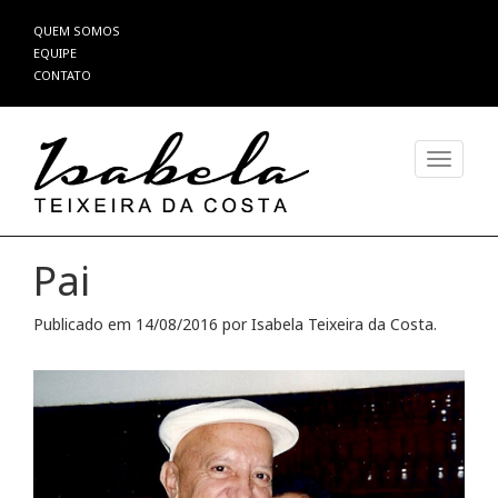
Pular
QUEM SOMOS
para
EQUIPE
o
CONTATO
conteúdo
Alterna
Pai
Publicado em
14/08/2016
por
Isabela Teixeira da Costa
.