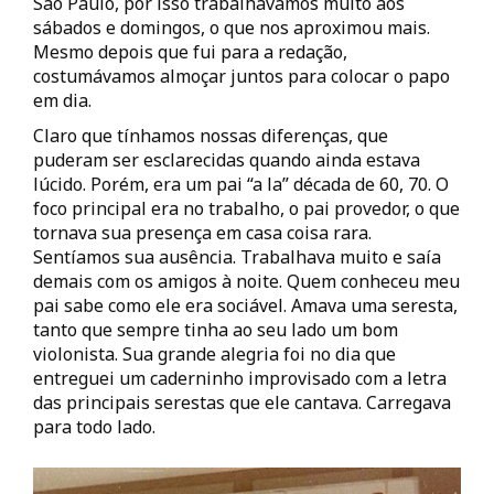
São Paulo, por isso trabalhávamos muito aos
sábados e domingos, o que nos aproximou mais.
Mesmo depois que fui para a redação,
costumávamos almoçar juntos para colocar o papo
em dia.
Claro que tínhamos nossas diferenças, que
puderam ser esclarecidas quando ainda estava
lúcido. Porém, era um pai “a la” década de 60, 70. O
foco principal era no trabalho, o pai provedor, o que
tornava sua presença em casa coisa rara.
Sentíamos sua ausência. Trabalhava muito e saía
demais com os amigos à noite. Quem conheceu meu
pai sabe como ele era sociável. Amava uma seresta,
tanto que sempre tinha ao seu lado um bom
violonista. Sua grande alegria foi no dia que
entreguei um caderninho improvisado com a letra
das principais serestas que ele cantava. Carregava
para todo lado.