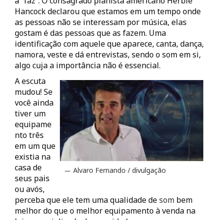
a “faz”. O consagrado pianista americano Herbie
Hancock declarou que estamos em um tempo onde
as pessoas não se interessam por música, elas
gostam é das pessoas que as fazem. Uma
identificação com aquele que aparece, canta, dança,
namora, veste e dá entrevistas, sendo o som em si,
algo cuja a importância não é essencial.
A escuta
mudou! Se
você ainda
tiver um
equipame
nto três
em um que
existia na
casa de
Alvaro Fernando / divulgação
seus pais
ou avós,
perceba que ele tem uma qualidade de
som
bem
melhor do que o melhor equipamento à venda na