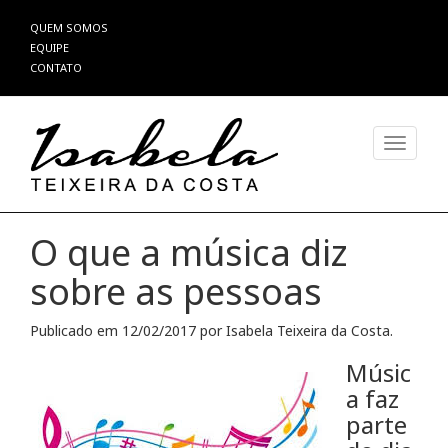
Pular
QUEM SOMOS
para
EQUIPE
o
CONTATO
conteúdo
Alterna
O que a música diz
sobre as pessoas
Publicado em
12/02/2017
por
Isabela Teixeira da Costa
.
Músic
a faz
parte