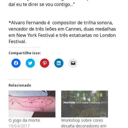
daí eu te direi se vou contigo…”
*Alvaro Fernando é compositor de trilha sonora,
vencedor de três leões em Cannes, duas medalhas
em New York Festival e três estatuetas no London
Festival.
Compartilhe isso:
C
C
C
C
C
l
l
l
l
l
i
i
i
i
i
q
q
q
q
q
u
u
u
u
u
e
e
e
e
e
p
p
p
p
p
Relacionado
a
a
a
a
a
r
r
r
r
r
a
a
a
a
a
c
c
c
c
e
o
o
o
o
n
m
m
m
m
v
p
p
p
p
i
a
a
a
a
a
r
r
r
r
r
O jogo da morte
Workshop sobre cores
t
t
t
t
u
i
i
i
i
m
19/04/2017
desafia decoradores em