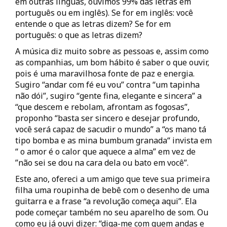
em outras línguas, ouvimos 99% das letras em
português ou em inglês). Se for em inglês: você
entende o que as letras dizem? Se for em
português: o que as letras dizem?
A música diz muito sobre as pessoas e, assim como
as companhias, um bom hábito é saber o que ouvir,
pois é uma maravilhosa fonte de paz e energia.
Sugiro “andar com fé eu vou” contra “um tapinha
não dói”, sugiro “gente fina, elegante e sincera” a
“que descem e rebolam, afrontam as fogosas”,
proponho “basta ser sincero e desejar profundo,
você será capaz de sacudir o mundo” a “os mano tá
tipo bomba e as mina bumbum granada“ invista em
“ o amor é o calor que aquece a alma” em vez de
”não sei se dou na cara dela ou bato em você”.
Este ano, ofereci a um amigo que teve sua primeira
filha uma roupinha de bebê com o desenho de uma
guitarra e a frase “a revolução começa aqui”. Ela
pode começar também no seu aparelho de som. Ou
como eu já ouvi dizer: “diga-me com quem andas e