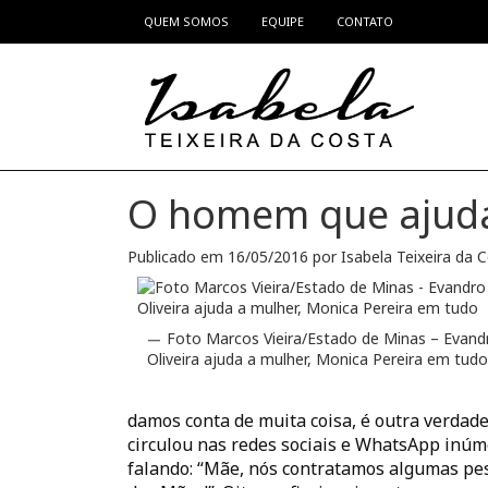
QUEM SOMOS
EQUIPE
CONTATO
Pular para o conteúdo
O homem que ajud
Publicado em
16/05/2016
por
Isabela Teixeira da 
Foto Marcos Vieira/Estado de Minas – Evand
Oliveira ajuda a mulher, Monica Pereira em tudo
damos conta de muita coisa, é outra verdad
circulou nas redes sociais e WhatsApp inúm
falando: “Mãe, nós contratamos algumas pes