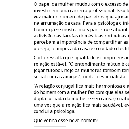
O papel da mulher mudou com o excesso de tr
investir em uma carreira profissional. Isso 
vez maior o número de parceiros que ajudam
na arrumação da casa. Para a psicóloga clín
homem
já se mostra mais parceiro e atuante 
à divisão das tarefas domésticas rotineiras
percebam a importância de compartilhar as a
ou seja, a limpeza da casa e o cuidado dos fi
Carla ressalta que igualdade e compreensã
relação estável. “O entendimento mútuo é 
jogar futebol, hoje as mulheres também têm 
social com as amigas”, conta a especialista.
“A relação conjugal fica mais harmoniosa e 
do homem com a mulher faz com que elas se 
dupla jornada da mulher e seu cansaço natura
uma vez que a relação fica mais saudável, ev
conclui a psicóloga.
Que venha esse novo homem!