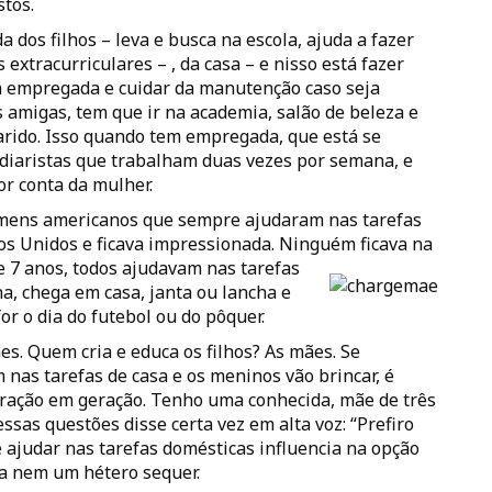
stos.
 dos filhos – leva e busca na escola, ajuda a fazer
 extracurriculares – , da casa – e nisso está fazer
a empregada e cuidar da manutenção caso seja
s amigas, tem que ir na academia, salão de beleza e
arido. Isso quando tem empregada, que está se
 diaristas que trabalham duas vezes por semana, e
or conta da mulher.
omens americanos que sempre ajudaram nas tarefas
os Unidos e ficava impressionada. Ninguém ficava na
de 7 anos, todos ajudavam nas tarefas
a, chega em casa, janta ou lancha e
or o dia do futebol ou do pôquer.
es. Quem cria e educa os filhos? As mães. Se
nas tarefas de casa e os meninos vão brincar, é
geração em geração. Tenho uma conhecida, mãe de três
as questões disse certa vez em alta voz: “Prefiro
e ajudar nas tarefas domésticas influencia na opção
ia nem um hétero sequer.