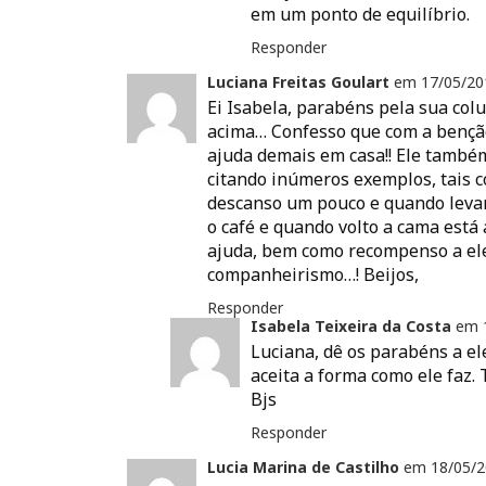
(
a
t
em um ponto de equilíbrio.
(
a
a
b
(
a
r
b
r
a
b
a
Responder
r
e
b
r
u
e
e
r
e
m
Luciana Freitas Goulart
em
17/05/20
e
m
e
e
a
m
n
e
m
m
Ei Isabela, parabéns pela sua col
n
o
m
n
i
o
v
n
o
g
acima… Confesso que com a benção
v
a
o
v
o
a
j
ajuda demais em casa!! Ele também 
v
a
(
j
a
a
j
a
citando inúmeros exemplos, tais c
a
n
j
a
b
n
e
a
n
r
descanso um pouco e quando levan
e
l
n
e
e
l
a
e
l
e
o café e quando volto a cama está
a
)
l
a
m
ajuda, bem como recompenso a ele
)
a
)
n
)
o
companheirismo…! Beijos,
v
a
Responder
j
a
Isabela Teixeira da Costa
em
n
Luciana, dê os parabéns a e
e
l
aceita a forma como ele faz.
a
)
Bjs
Responder
Lucia Marina de Castilho
em
18/05/