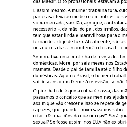
das Mães!”. Oito profissionais estavam a po
É assim mesmo. A mulher trabalha fora, cuida
para casa, leva ao médico e em outros cursos
supermercado, sacolão, açougue, controlar 
necessário –, da mãe, do pai, dos irmãos, da
tem que estar linda e maravilhosa para o m
tornando artigo de luxo. Atualmente, são as
nos outros dias a manutenção da casa fica p
Sempre tive uma pontinha de inveja dos h
domésticas. Morei por seis meses nos Estad
mamata. Desde o pai de família até o filho 
domésticas. Aqui no Brasil, o homem trabalh
vai descansar em frente à televisão, se não f
O pior de tudo é que a culpa é nossa, das mã
passamos o conceito que as meninas ajudam 
assim que vão crescer e isso se repete de 
rapazes, que quando conversávamos sobre ess
criar três machões do que um gay!”. Será qu
sexual? Se fosse assim, nos EUA não existir