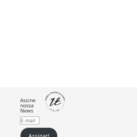
a
)
Assine
nossa
News
E-
mail
Assinar!