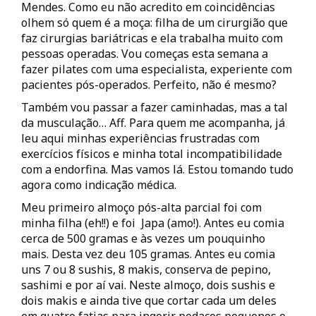
Mendes. Como eu não acredito em coincidências
olhem só quem é a moça: filha de um cirurgião que
faz cirurgias bariátricas e ela trabalha muito com
pessoas operadas. Vou começas esta semana a
fazer pilates com uma especialista, experiente com
pacientes pós-operados. Perfeito, não é mesmo?
Também vou passar a fazer caminhadas, mas a tal
da musculação… Aff. Para quem me acompanha, já
leu aqui minhas experiências frustradas com
exercícios físicos e minha total incompatibilidade
com a endorfina. Mas vamos lá. Estou tomando tudo
agora como indicação médica.
Meu primeiro almoço pós-alta parcial foi com
minha filha (eh!!) e foi Japa (amo!). Antes eu comia
cerca de 500 gramas e às vezes um pouquinho
mais. Desta vez deu 105 gramas. Antes eu comia
uns 7 ou 8 sushis, 8 makis, conserva de pepino,
sashimi e por aí vai. Neste almoço, dois sushis e
dois makis e ainda tive que cortar cada um deles