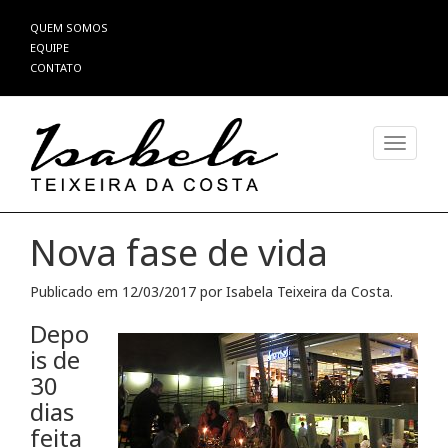
Pular
QUEM SOMOS
para
EQUIPE
o
CONTATO
conteúdo
Alterna
Nova fase de vida
Publicado em
12/03/2017
por
Isabela Teixeira da Costa
.
Depo
is de
30
dias
feita