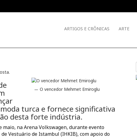
ARTIGOS E CRÔNICAS
ARTE
Costa
.
de
O vencedor Mehmet Emiroglu
em
nçar
 moda turca e fornece significativa
ão desta forte indústria.
6 de maio, na Arena Volkswagen, durante evento
 de Vestuário de Istambul (IHKIB), com apoio do