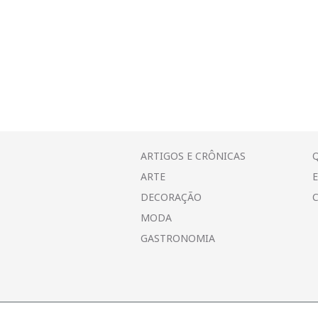
v
a
j
a
n
e
l
a
)
ARTIGOS E CRÔNICAS
ARTE
DECORAÇÃO
MODA
GASTRONOMIA