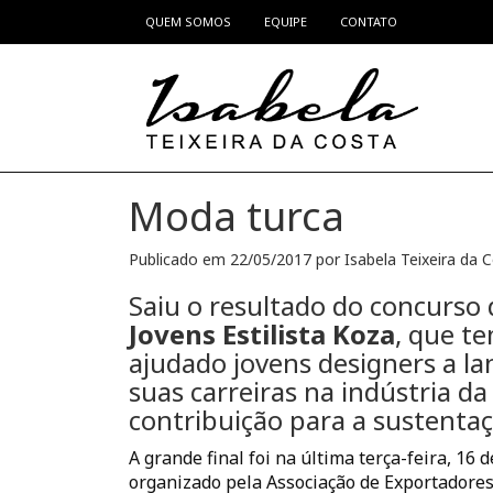
QUEM SOMOS
EQUIPE
CONTATO
Pular para o conteúdo
Moda turca
Publicado em
22/05/2017
por
Isabela Teixeira da 
Saiu o resultado do concurso 
J
ovens Estilista Koza
, que t
ajudado jovens designers a la
suas carreiras na indústria da
contribuição para a sustentaç
A grande final foi na última terça-feira, 1
organizado pela Associação de Exportadores