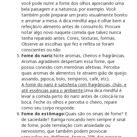
você pode nutrir a fome dos olhos apreciando uma
bela paisagem e a natureza, por exemplo. Você
também pode preparar um prato visualmente bonito
e arrumar a mesa. A dica mindful aqui é olhar bem a
refeição/o alimento antes de consumi-lo. Procure
notar algo novo naquela comida que talvez nunca
tenha reparado antes. Cores, texturas, formas.
Observe as escolhas que fez e reflita se foram
conscientes ou não.
Fome do nariz:
Note aromas, cheiros e fragrâncias.
Aromas agradáveis despertam essa fome, que
possui conexão com memórias afetivas. Perceba
quais aromas de alimentos te atraem (pão de queijo
assando, pipoca, bolo, temperos, café, etc).
A fome do nariz é satisfeita com fragrâncias, chás, e
até essências para o ambiente.
Uma dica mindful é
levar a comida perto do nariz antes de colocá-la na
boca. Feche os olhos e perceba o cheiro, repare
como seu corpo responde.
Fome do estômago:
Quais são os sinais de fome? E
de saciedade? Barriga roncando nem sempre é sinal
de fome, pode terrelação com ansiedade ou
nervosismo, que também podem provocar
sensações no abdômen. Apenas 20% das pessoas