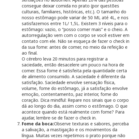
consegue deixar comida no prato (por questões
culturais, familiares, históricas, etc.). O tamanho do
nosso estômago pode variar de 50 ML até 4L, e nos
satisfazemos entre 1L/ 1,5L. Existem 3 níveis para o
estômago: vazio, o “posso comer mais” e o cheio. A
autorregulação vem com o corpo se você estiver em
contato com ele. Não se esqueça de fazer o check in
da sua fome: antes de comer, no meio da refeição e
ao final.
O cérebro leva 20 minutos para registrar a
saciedade, então desacelere um pouco na hora de
comer. Essa fome é satisfeita pela quantidade certa
de alimento consumido. A saciedade é diferente da
satisfação. Saciedade envolve sensação física,
volume, fome do estômago, já a satisfação envolve
emoção, contentamento, paz interior, fome do
coração. Dica mindful: Repare nos sinais que o corpo
dá ao longo do dia, assim como o estômago. O que
acontece quando está realmente com fome? Para
ajudar, lembre-se de fazer o check in.
Fome da boca:
Observe texturas e sabores, perceba
a salivação, a mastigação e os movimentos da
língua. Muitas vezes repetimos o prato porque não