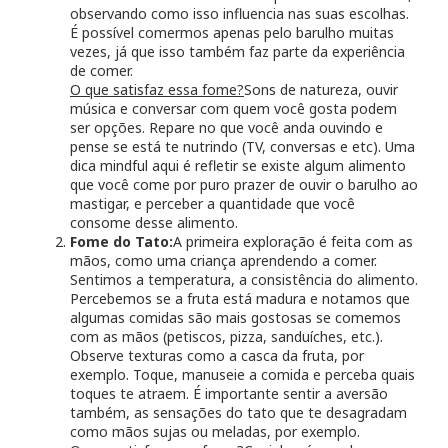
observando como isso influencia nas suas escolhas.
É possível comermos apenas pelo barulho muitas
vezes, já que isso também faz parte da experiência
de comer.
O que satisfaz essa fome?
Sons de natureza, ouvir
música e conversar com quem você gosta podem
ser opções. Repare no que você anda ouvindo e
pense se está te nutrindo (TV, conversas e etc). Uma
dica mindful aqui é refletir se existe algum alimento
que você come por puro prazer de ouvir o barulho ao
mastigar, e perceber a quantidade que você
consome desse alimento.
Fome do Tato:
A primeira exploração é feita com as
mãos, como uma criança aprendendo a comer.
Sentimos a temperatura, a consistência do alimento.
Percebemos se a fruta está madura e notamos que
algumas comidas são mais gostosas se comemos
com as mãos (petiscos, pizza, sanduíches, etc.).
Observe texturas como a casca da fruta, por
exemplo. Toque, manuseie a comida e perceba quais
toques te atraem. É importante sentir a aversão
também, as sensações do tato que te desagradam
como mãos sujas ou meladas, por exemplo.