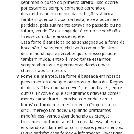
sentimos o gosto do primeiro direito. Isso ocorre
por estarmos sempre comendo correndo e
desatentos no momento das refeições. A boca
também quer participar da festa, e se a boca não
participa, pois sua mente estava no passado ou no
futuro, vendo TV ou dirigindo, é como se você não
tivesse comido, e aí você repete.
Essa fome é satisfeita pelas sensações.
Se a fome da
boca não é satisfeita, ela leva à compulsão. Uma
dica mindful aqui é perceber que o nosso paladar
também muda, então é importante estarmos
sempre abertos a experimentar, dando novas
chances aos alimentos.
Fome da mente:
Essa fome é baseada em nossos
pensamentos e no que ouvimos no dia a dia. Regras
de dietas, “devo ou não devo?”, “é saudável?”, entre
outras. Envolve o que acreditamos (“deveria comer
menos carboidrato”, “preciso comer de 3 em 3
horas”) e também o merecimento (“hojeo dia foi
difícil, mereço um doce.”). Quando praticamos
mindfulness, vamos abandonando as crenças
limitantes conforme a prática nos dá essa abertura,
ensinando a lidar melhor com nossos pensamentos.
O que satisfaz essa fome?
A informação, investigar