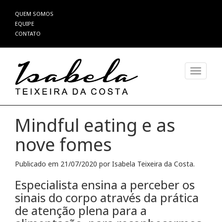
Pular
QUEM SOMOS
para
EQUIPE
o
CONTATO
conteúdo
Alterna
Mindful eating e as
nove fomes
Publicado em
21/07/2020
por
Isabela Teixeira da Costa
.
Especialista ensina a perceber os
sinais do corpo através da prática
de atenção plena para a