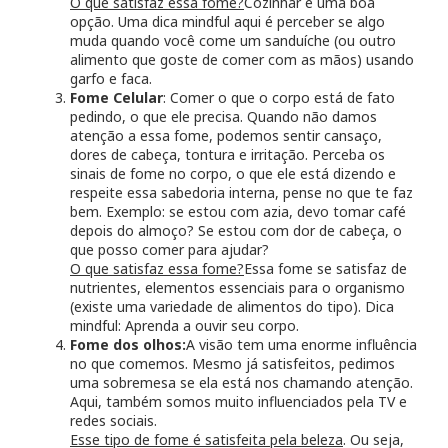
O que satisfaz essa fome?
Cozinhar é uma boa
opção. Uma dica mindful aqui é perceber se algo
muda quando você come um sanduíche (ou outro
alimento que goste de comer com as mãos) usando
garfo e faca.
Fome Celular
: Comer o que o corpo está de fato
pedindo, o que ele precisa. Quando não damos
atenção a essa fome, podemos sentir cansaço,
dores de cabeça, tontura e irritação. Perceba os
sinais de fome no corpo, o que ele está dizendo e
respeite essa sabedoria interna, pense no que te faz
bem. Exemplo: se estou com azia, devo tomar café
depois do almoço? Se estou com dor de cabeça, o
que posso comer para ajudar?
O que satisfaz essa fome?
Essa fome se satisfaz de
nutrientes, elementos essenciais para o organismo
(existe uma variedade de alimentos do tipo). Dica
mindful: Aprenda a ouvir seu corpo.
Fome dos olhos:
A visão tem uma enorme influência
no que comemos. Mesmo já satisfeitos, pedimos
uma sobremesa se ela está nos chamando atenção.
Aqui, também somos muito influenciados pela TV e
redes sociais.
Esse tipo de fome é satisfeita pela beleza
. Ou seja,