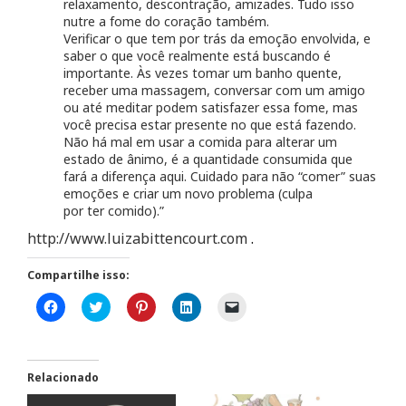
relaxamento, descontração, amizades. Tudo isso
nutre a fome do coração também.
Verificar o que tem por trás da emoção envolvida, e
saber o que você realmente está buscando é
importante. Às vezes tomar um banho quente,
receber uma massagem, conversar com um amigo
ou até meditar podem satisfazer essa fome, mas
você precisa estar presente no que está fazendo.
Não há mal em usar a comida para alterar um
estado de ânimo, é a quantidade consumida que
fará a diferença aqui. Cuidado para não “comer” suas
emoções e criar um novo problema (culpa
por ter comido).”
http://www.luizabittencourt.com
.
Compartilhe isso:
C
C
C
C
C
l
l
l
l
l
i
i
i
i
i
q
q
q
q
q
u
u
u
u
u
e
e
e
e
e
p
p
p
p
p
Relacionado
a
a
a
a
a
r
r
r
r
r