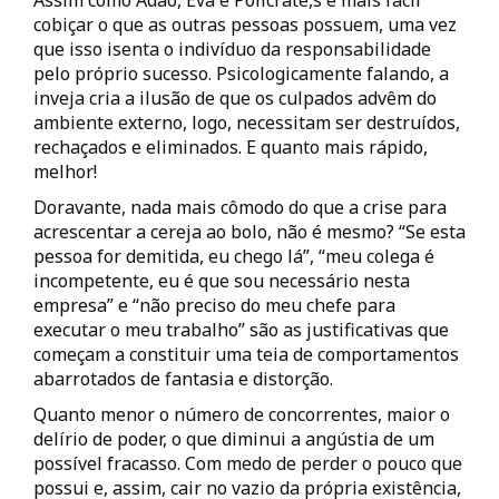
Assim como Adão, Eva e Polícrate,s é mais fácil
cobiçar o que as outras pessoas possuem, uma vez
que isso isenta o indivíduo da responsabilidade
pelo próprio sucesso. Psicologicamente falando, a
inveja cria a ilusão de que os culpados advêm do
ambiente externo, logo, necessitam ser destruídos,
rechaçados e eliminados. E quanto mais rápido,
melhor!
Doravante, nada mais cômodo do que a crise para
acrescentar a cereja ao bolo, não é mesmo? “Se esta
pessoa for demitida, eu chego lá”, “meu colega é
incompetente, eu é que sou necessário nesta
empresa” e “não preciso do meu chefe para
executar o meu trabalho” são as justificativas que
começam a constituir uma teia de comportamentos
abarrotados de fantasia e distorção.
Quanto menor o número de concorrentes, maior o
delírio de poder, o que diminui a angústia de um
possível fracasso. Com medo de perder o pouco que
possui e, assim, cair no vazio da própria existência,