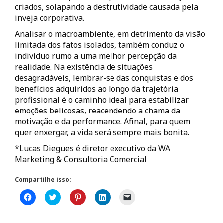
criados, solapando a destrutividade causada pela
inveja corporativa.
Analisar o macroambiente, em detrimento da visão
limitada dos fatos isolados, também conduz o
indivíduo rumo a uma melhor percepção da
realidade. Na existência de situações
desagradáveis, lembrar-se das conquistas e dos
benefícios adquiridos ao longo da trajetória
profissional é o caminho ideal para estabilizar
emoções belicosas, reacendendo a chama da
motivação e da performance. Afinal, para quem
quer enxergar, a vida será sempre mais bonita.
*Lucas Diegues é diretor executivo da WA
Marketing & Consultoria Comercial
Compartilhe isso:
C
C
C
C
C
l
l
l
l
l
i
i
i
i
i
q
q
q
q
q
u
u
u
u
u