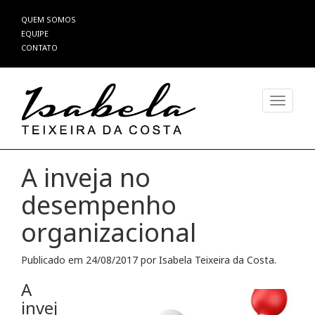
Pular
QUEM SOMOS
para
EQUIPE
o
CONTATO
conteúdo
Alterna
A inveja no
desempenho
organizacional
Publicado em
24/08/2017
por
Isabela Teixeira da Costa
.
A
invej