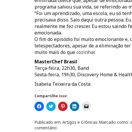
eliminada Gleice que, apesar de emocionada, 
programa salvou sua vida, se referindo ao 
“Foi um aprendizado, uma escola, eu só ten
precisava disso. Saio daqui outra pessoa. E
realmente me fez crescer. Eu estou saindo f
emocionada.
O fim do episódio foi muito emocionante e,
telespectadores, apesar de a eliminação ter
muito mais do que
cozinhar
.
MasterChef Brasil
Terça-feira, 22h30, Band
Sexta-feira, 19h30, Discovery Home & Healt
Isabela Teixeira da Costa
Compartilhe isso:
C
C
C
C
C
l
l
l
l
l
i
i
i
i
i
q
q
q
q
q
u
u
u
u
u
Publicado em:
Artigos e Crônicas
Marcado como:
e
e
e
e
e
comentário
p
p
p
p
p