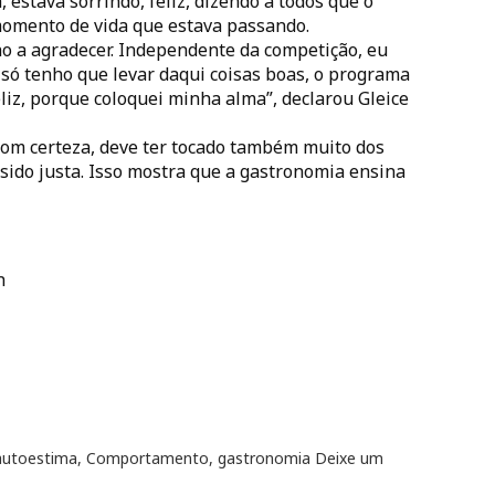
estava sorrindo, feliz, dizendo a todos que o
momento de vida que estava passando.
ho a agradecer. Independente da competição, eu
u só tenho que levar daqui coisas boas, o programa
eliz, porque coloquei minha alma”, declarou Gleice
 com certeza, deve ter tocado também muito dos
 sido justa. Isso mostra que a gastronomia ensina
h
autoestima
,
Comportamento
,
gastronomia
Deixe um