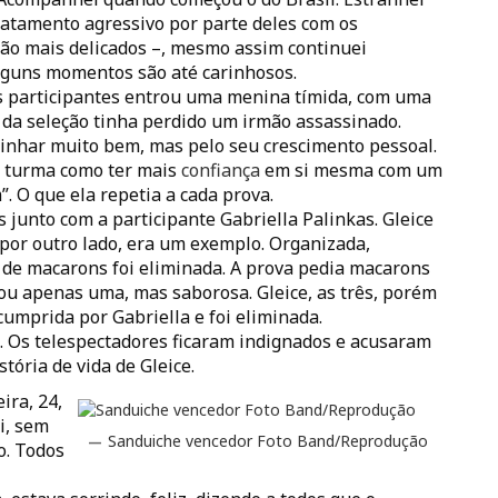
ratamento agressivo por parte deles com os
são mais delicados –, mesmo assim continuei
lguns momentos são até carinhosos.
 os participantes entrou uma menina tímida, com uma
a da seleção tinha perdido um irmão assassinado.
cozinhar muito bem, mas pelo seu crescimento pessoal.
a turma como ter mais
confiança
em si mesma com um
”. O que ela repetia a cada prova.
es junto com a participante Gabriella Palinkas. Gleice
 por outro lado, era um exemplo. Organizada,
a de macarons foi eliminada. A prova pedia macarons
tou apenas uma, mas saborosa. Gleice, as três, porém
 cumprida por Gabriella e foi eliminada.
s. Os telespectadores ficaram indignados e acusaram
tória de vida de Gleice.
ira, 24,
i, sem
Sanduiche vencedor Foto Band/Reprodução
o. Todos