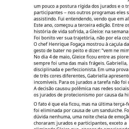
um pouco a postura rígida dos jurados e o t
participantes – nos outros programas eles 
assistindo. Fui entendendo, vendo que em a
Este ano, começou a terceira edição. Entre
história de vida sofrida, a Gleice: na seman
Foi bonito ver sua trajetória, não por ela 
O chef Henrique Fogaça mostrou à caçula d
gesto de bater no peito e dizer: “vem ne mim
No dia 4 de maio, Gleice ficou entre as pior
sempre foi uma das mais frágeis. Gabriella,
disciplinada e perfeccionista. Em uma prov
de três cores diferentes, Gabriella apresen
incomíveis. Para os jurados a tarefa não foi
A decisão causou polêmica nas redes sociai
os jurados de protecionismo por causa da his
O fato é que ela ficou, mas na última terça-fe
foi eliminada por causa de um sanduiche. Fo
dúvida nenhuma, uma noite cheia de emoçã
choraram: jurados e participantes, exceto a