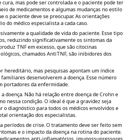
e cura, mas pode ser controlada e o paciente pode ter
 meio de medicamentos e algumas mudanças no estilo
ue o paciente deve se preocupar. As orientações
lio do médico especialista a cada caso.
ivamente a qualidade de vida do paciente. Esse tipo
os, reduzindo significativamente os sintomas da
 produz TNF em excesso, que são citocinas
ológicos, chamados Anti­TNF, são inibidores dos
tor hereditário, mas pesquisas apontam um índice
s familiares desenvolverem a doença. Esse número
m portadores da enfermidade.
a doença. Não há relação entre doença de Crohn e
o nessa condição. O ideal é que a gravidez seja
ar o diagnóstico para todos os médicos envolvidos e
al orientação dos especialistas.
períodos de crise. O tratamento deve ser feito sem
intomas e o impacto da doença na rotina do paciente.
medicamentos anti-inflamatórios, imunossupressores