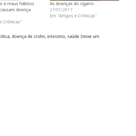
o e maus hábitos
As doenças do cigarro
 causam doença
27/01/2017
Em "Artigos e Crônicas"
e Crônicas"
cólica
,
doença de crohn
,
intestino
,
saúde
Deixe um