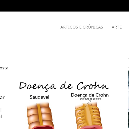
ARTIGOS E CRÔNICAS
ARTE
Costa
.
tar
l
l
.