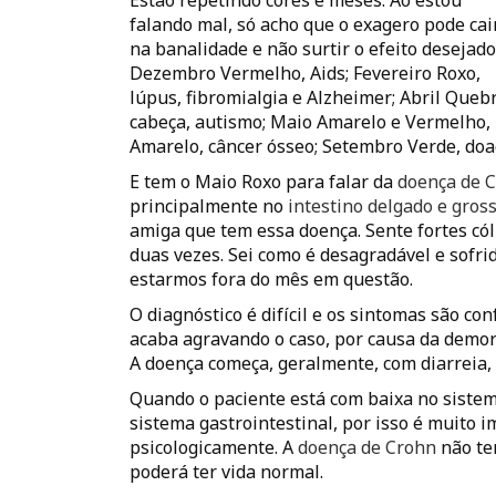
Estão repetindo cores e meses. Ao estou
falando mal, só acho que o exagero pode cai
na banalidade e não surtir o efeito desejado
Dezembro Vermelho, Aids; Fevereiro Roxo,
lúpus, fibromialgia e Alzheimer; Abril Queb
cabeça, autismo; Maio Amarelo e Vermelho, 
Amarelo, câncer ósseo; Setembro Verde, doa
E tem o Maio Roxo para falar da
doença de 
principalmente no
intestino delgado e gros
amiga que tem essa doença. Sente fortes cóli
duas vezes. Sei como é desagradável e sofrid
estarmos fora do mês em questão.
O diagnóstico é difícil e os sintomas são c
acaba agravando o caso, por causa da demora
A doença começa, geralmente, com diarreia, 
Quando o paciente está com baixa no sistema
sistema gastrointestinal, por isso é muito 
psicologicamente. A
doença de Crohn
não tem
poderá ter vida normal.