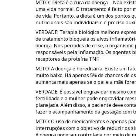
MITO: ­ Dieta é a cura da doença – Não exist
uma vida normal. O tratamento é feito por
de vida. Portanto, a dieta é um dos pontos q
nutricionais são individuais e é preciso auxí
VERDADE: Terapia biológica melhora express
de tratamento bloqueia os alvos inflamatóri
doença. Nos períodos de crise, o organismo
responsáveis pela inflamação. Os agentes bi
receptores da proteína TNF.
MITO: A doença é hereditária. Existe um fa
muito baixo. Há apenas 5% de chances de o
aumenta mais apenas se o pai e a mãe fore
VERDADE: É possível engravidar mesmo com 
fertilidade e a mulher pode engravidar mesm
planejada. Além disso, a paciente deve cont
fazer o acompanhamento da gestação com tot
MITO: O uso de medicamentos é apenas para 
interrupções com o objetivo de reduzir os s
A doença pode ser controlada por meio de 