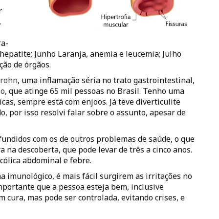
r
.
ra-
hepatite; Junho Laranja, anemia e leucemia; Julho
ção de órgãos.
Crohn
, uma inflamação séria no trato gastrointestinal,
so
, que atinge 65 mil pessoas no Brasil. Tenho uma
cas, sempre está com enjoos. Já teve diverticulite
o, por isso resolvi falar sobre o assunto, apesar de
onfundidos com os de outros problemas de saúde, o que
 na descoberta, que pode levar de três a cinco anos.
cólica abdominal e febre.
 imunológico, é mais fácil surgirem as irritações no
importante que a pessoa esteja bem, inclusive
 cura, mas pode ser controlada, evitando crises, e