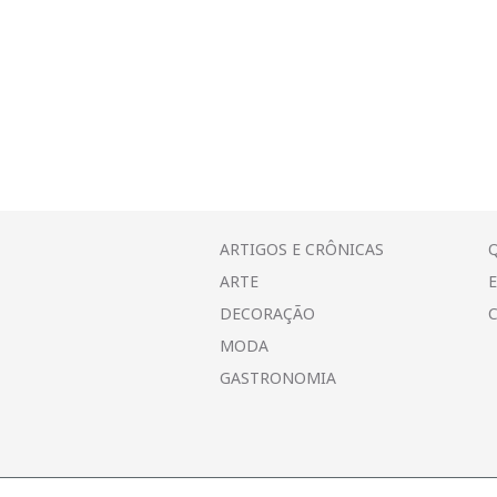
a
j
a
n
e
l
a
)
ARTIGOS E CRÔNICAS
ARTE
DECORAÇÃO
MODA
GASTRONOMIA