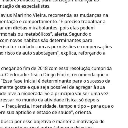
ntação de especialistas.
Flavius Marinho Vieira, recomenda: as mudanças na
mentação e comportamento. “É preciso trabalhar a
rar em
dietas
mirabolantes, pois elas podem
monais ou metabólicos”, alerta. Segundo o
 com novos hábitos são determinantes para
eciso ter cuidado com as permissões e compensações
 risco da auto sabotagem”, explica, reforçando a
chegar ao fim de 2018 com essa resolução cumprida
na. O educador físico Diogo Fiorin, recomenda que o
. “Essa fase inicial é determinante para o sucesso da
lmente goste e que seja possível de agregar à sua
de leve a moderada. Se a princípio vai ser uma vez
ressar no mundo da atividade física, só depois
 – frequência, intensidade, tempo e tipo – para que o
re sua aptidão e estado de saúde”, orienta.
busca por esse objetivo é manter a motivação do
s de curto prazo é outro fator que deve ser