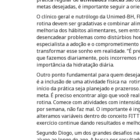
metas desejadas, é importante seguir a orie
O clínico geral e nutrólogo da Unimed-BH, 
rotina devem ser gradativas e combinar ali
melhoria dos hábitos alimentares, sem ent
desencadear problemas como distúrbios hor
especialista a adoção e o comprometimento
transformar esse sonho em realidade. “É pr
que fazemos diariamente, pois incorremos no
importância da hidratação diária.
Outro ponto fundamental para quem deseja 
é a inclusão de uma atividade física na roti
início da prática seja planejado e prazeroso
meta. É preciso encontrar algo que você rea
rotina. Comece com atividades com intensida
por semana, não faz mal. O importante é ing
alteramos variáveis dentro do conceito FITT
exercício continue dando resultados e melho
Segundo Diogo, um dos grandes desafios na 
aluno ao longo do ano. A busca por resultado