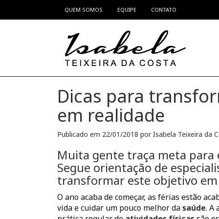
QUEM SOMOS
EQUIPE
CONTATO
Pular para o conteúdo
Dicas para transfo
em realidade
Publicado em
22/01/2018
por
Isabela Teixeira da 
Muita gente traça meta para
Segue orientação de especiali
transformar este objetivo em 
O ano acaba de começar, as férias estão ac
vida e cuidar um pouco melhor da
saúde
. A
prática regular de
atividades físicas
são os