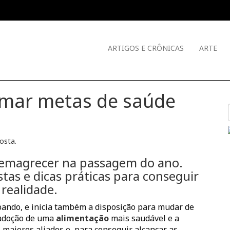
ARTIGOS E CRÔNICAS
ARTE
rmar metas de saúde
Costa
.
 emagrecer na passagem do ano.
stas e dicas práticas para conseguir
realidade.
abando, e inicia também a disposição para mudar de
 adoção de uma
alimentação
mais saudável e a
 maiores aliados e, para conseguir alcançar as