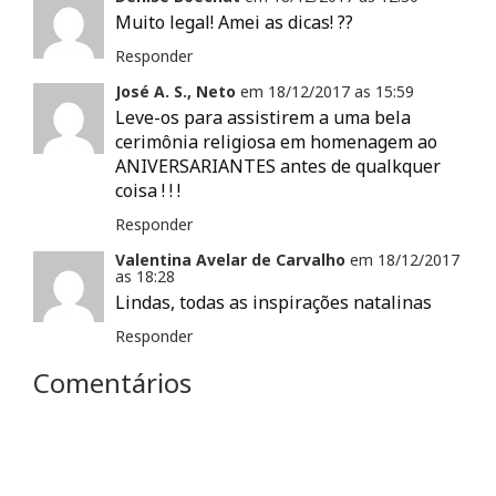
n
Muito legal! Amei as dicas! ??
e
l
a
Responder
)
José A. S., Neto
em
18/12/2017 as
15:59
Leve-os para assistirem a uma bela
cerimônia religiosa em homenagem ao
ANIVERSARIANTES antes de qualkquer
coisa ! ! !
Responder
Valentina Avelar de Carvalho
em
18/12/2017
as
18:28
Lindas, todas as inspirações natalinas
Responder
Comentários