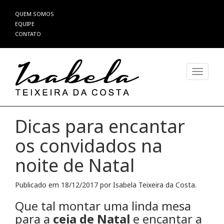
Pular
QUEM SOMOS
para
EQUIPE
o
CONTATO
conteúdo
Alterna
Dicas para encantar
os convidados na
noite de Natal
Publicado em
18/12/2017
por
Isabela Teixeira da Costa
.
Que tal montar uma linda mesa
para a
ceia de Natal
e encantar a