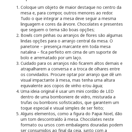
Coloque um objeto de maior destaque no centro da
mesa e, para compor, outros menores ao redor.
Tudo o que integrar a mesa deve seguir a mesma
linguagem e cores da árvore. Chocolates e presentes
que seguem o tema são boas opções;
Bowls com pinhas ou arranjos de flores são algumas
lindas opções para o arranjo central da mesa. O
panetone – presença marcante em toda mesa
natalina – fica perfeito em cima de um suporte de
bolo e arrematado por um laço.
Cuidado para os arranjos não ficarem altos demais e
atrapalharem a conversa e a troca de olhares entre
os convidados. Procure optar por arranjo que dê um
visual impactante à mesa, mas tenha uma altura
equivalente aos copos de vinho e/ou água;
Uma ideia original é usar um mini cordão de LED
dentro de uma bomboniere de vidro, misturada a
trufas ou bombons sofisticados, que garantem um
toque especial e visual simples de ser feito;
Alguns elementos, como a figura do Papai Noel, dão
um tom descontraído à mesa. Chocolates neste
formato ou ursos com embalagens douradas podem
ser consumidos ao final da ceia, junto com a