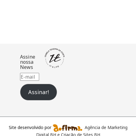
Assine
nossa
News
E-
mail
Assinar!
Site desenvolvido por
Agência de Marketing
Digital BH e Criação de Sites BH