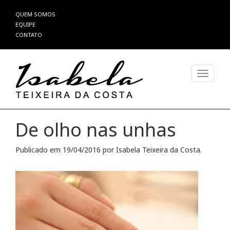
Pular
QUEM SOMOS
para
EQUIPE
o
CONTATO
conteúdo
Alterna
De olho nas unhas
Publicado em
19/04/2016
por
Isabela Teixeira da Costa
.