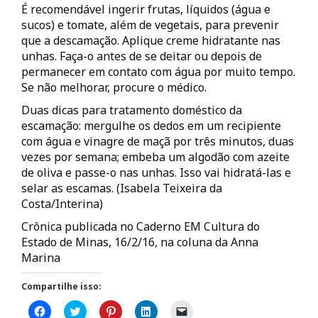
É recomendável ingerir frutas, líquidos (água e
sucos) e tomate, além de vegetais, para prevenir
que a descamação. Aplique creme hidratante nas
unhas. Faça-o antes de se deitar ou depois de
permanecer em contato com água por muito tempo.
Se não melhorar, procure o médico.
Duas dicas para tratamento doméstico da
escamação: mergulhe os dedos em um recipiente
com água e vinagre de maçã por três minutos, duas
vezes por semana; embeba um algodão com azeite
de oliva e passe-o nas unhas. Isso vai hidratá-las e
selar as escamas. (Isabela Teixeira da
Costa/Interina)
Crônica publicada no Caderno EM Cultura do
Estado de Minas, 16/2/16, na coluna da Anna
Marina
Compartilhe isso:
C
C
C
C
C