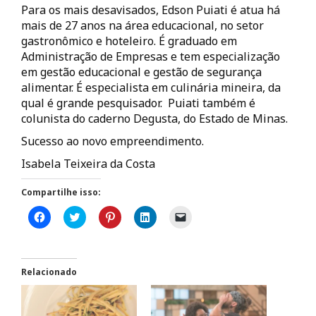
Para os mais desavisados, Edson Puiati é atua há
mais de 27 anos na área educacional, no setor
gastronômico e hoteleiro. É graduado em
Administração de Empresas e tem especialização
em gestão educacional e gestão de segurança
alimentar. É especialista em culinária mineira, da
qual é grande pesquisador. Puiati também é
colunista do caderno Degusta, do Estado de Minas.
Sucesso ao novo empreendimento.
Isabela Teixeira da Costa
Compartilhe isso:
C
C
C
C
C
l
l
l
l
l
i
i
i
i
i
q
q
q
q
q
u
u
u
u
u
e
e
e
e
e
p
p
p
p
p
Relacionado
a
a
a
a
a
r
r
r
r
r
a
a
a
a
a
c
c
c
c
e