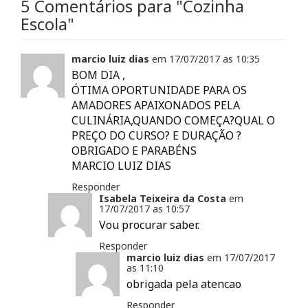
5 Comentários para
"Cozinha
e
l
n
e
e
l
a
e
l
e
Escola"
a
)
l
a
m
)
a
)
n
)
o
v
marcio luiz dias
em
17/07/2017 as
10:35
a
j
BOM DIA ,
a
n
ÓTIMA OPORTUNIDADE PARA OS
e
l
AMADORES APAIXONADOS PELA
a
CULINÁRIA,QUANDO COMEÇA?QUAL O
)
PREÇO DO CURSO? E DURAÇÃO ?
OBRIGADO E PARABÉNS
MARCIO LUIZ DIAS
Responder
Isabela Teixeira da Costa
em
17/07/2017 as
10:57
Vou procurar saber.
Responder
marcio luiz dias
em
17/07/2017
as
11:10
obrigada pela atencao
Responder