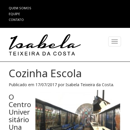
Pular
QUEM SOMOS
para
EQUIPE
o
CONTATO
conteúdo
Alterna
Cozinha Escola
Publicado em
17/07/2017
por
Isabela Teixeira da Costa
.
O
Centro
Univer
sitário
Una