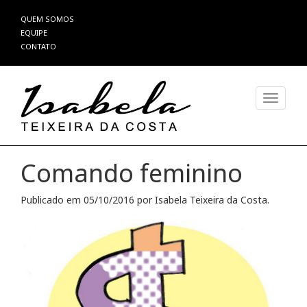
Pular
QUEM SOMOS
para
EQUIPE
o
CONTATO
conteúdo
Alterna
Comando feminino
Publicado em
05/10/2016
por
Isabela Teixeira da Costa
.