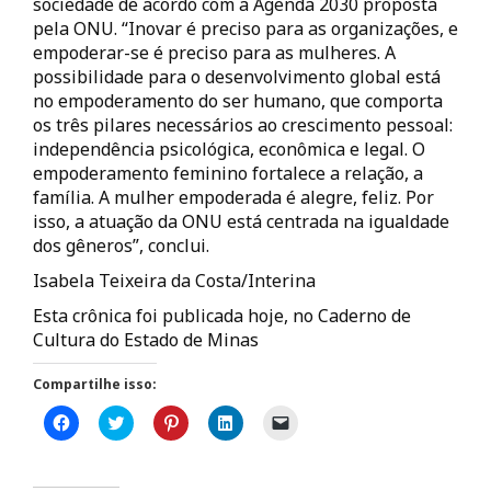
sociedade de acordo com a Agenda 2030 proposta
pela ONU. “Inovar é preciso para as organizações, e
empoderar-se é preciso para as mulheres. A
possibilidade para o desenvolvimento global está
no empoderamento do ser humano, que comporta
os três pilares necessários ao crescimento pessoal:
independência psicológica, econômica e legal. O
empoderamento feminino fortalece a relação, a
família. A mulher empoderada é alegre, feliz. Por
isso, a atuação da ONU está centrada na igualdade
dos gêneros”, conclui.
Isabela Teixeira da Costa/Interina
Esta crônica foi publicada hoje, no Caderno de
Cultura do Estado de Minas
Compartilhe isso:
C
C
C
C
C
l
l
l
l
l
i
i
i
i
i
q
q
q
q
q
u
u
u
u
u