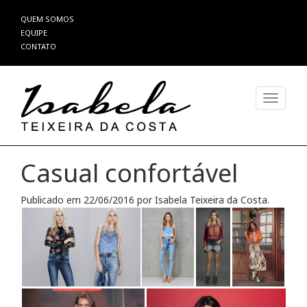
Pular
QUEM SOMOS
para
EQUIPE
o
CONTATO
conteúdo
Alterna
Casual confortável
Publicado em
22/06/2016
por
Isabela Teixeira da Costa
.