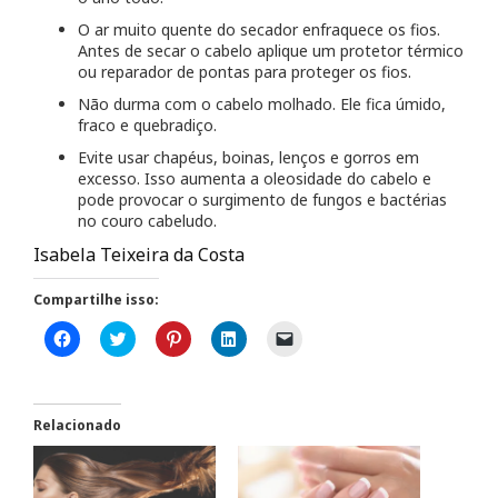
O ar muito quente do secador enfraquece os fios.
Antes de secar o cabelo aplique um protetor térmico
ou reparador de pontas para proteger os fios.
Não durma com o cabelo molhado. Ele fica úmido,
fraco e quebradiço.
Evite usar chapéus, boinas, lenços e gorros em
excesso. Isso aumenta a oleosidade do cabelo e
pode provocar o surgimento de fungos e bactérias
no couro cabeludo.
Isabela Teixeira da Costa
Compartilhe isso:
C
C
C
C
C
l
l
l
l
l
i
i
i
i
i
q
q
q
q
q
u
u
u
u
u
e
e
e
e
e
p
p
p
p
p
Relacionado
a
a
a
a
a
r
r
r
r
r
a
a
a
a
a
c
c
c
c
e
o
o
o
o
n