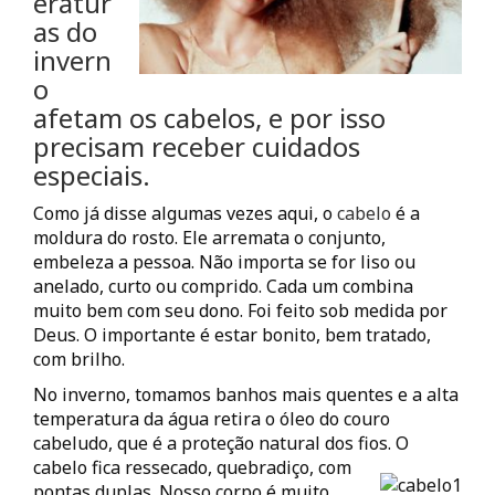
eratur
as do
invern
o
afetam os cabelos, e por isso
precisam receber
cuidados
especiais.
Como já disse algumas vezes aqui, o
cabelo
é a
moldura do rosto. Ele arremata o conjunto,
embeleza a pessoa. Não importa se for liso ou
anelado, curto ou comprido. Cada um combina
muito bem com seu dono. Foi feito sob medida por
Deus. O importante é estar bonito, bem tratado,
com brilho.
No inverno, tomamos banhos mais quentes e a alta
temperatura da água retira o óleo do couro
cabeludo, que é a proteção natural dos fios. O
cabelo fica ressecado, quebradiço, com
pontas duplas. Nosso corpo é muito