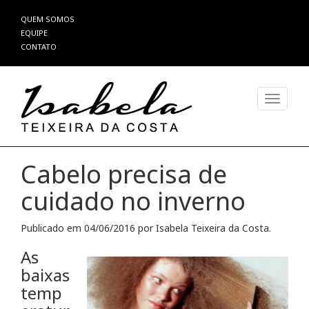
Pular
QUEM SOMOS
para
EQUIPE
o
CONTATO
conteúdo
Alterna
Cabelo precisa de
cuidado no inverno
Publicado em
04/06/2016
por
Isabela Teixeira da Costa
.
As
baixas
temp