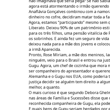
não imaginava que seria pega? Se não sabi
agora está atormentando o irmão querendo g
Anaflávia Gonçalves combinou com a namora
dinheiro no cofre, decidiram matar toda a fa
Agora, estamos “participando” mesmo sem 
Liberato. Deixou 90% de um patrimônio esti
para os três filhos, uma pensão vitalícia de 
os sobrinhos. E ainda fez um seguro de vida 
deixou nada para a mãe dos jovens e coloco
a irmã Aparecida.
Pronto, Rose Miriam, a mãe dos meninos, la
ninguém, veio para o Brasil e entrou na ju
Gugu. Agora, um chef de cozinha que mora
ser companheiro do apresentador e querend
Alemanha e o Gugu nos EUA, como poderia t
justiça decidir se alguém tem direito a algum
melhor, a quanto.
O mais curioso é que segundo Debora Ghelm
nas áreas de Família e Sucessões disse que 
reconhecida companheira de Gugu, ela poder
E quais bens de Gugu seriam herdados por 