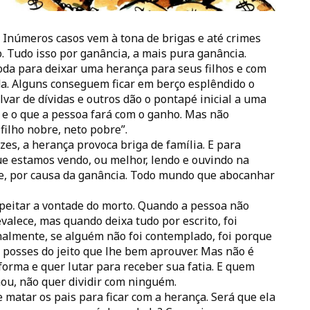
0. Inúmeros casos vem à tona de brigas e até crimes
. Tudo isso por ganância, a mais pura ganância.
da para deixar uma herança para seus filhos e com
da. Alguns conseguem ficar em berço esplêndido o
lvar de dívidas e outros dão o pontapé inicial a uma
e o que a pessoa fará com o ganho. Mas não
filho nobre, neto pobre”.
es, a herança provoca briga de família. E para
que estamos vendo, ou melhor, lendo e ouvindo na
nte, por causa da ganância. Todo mundo que abocanhar
peitar a vontade do morto. Quando a pessoa não
evalece, mas quando deixa tudo por escrito, foi
nalmente, se alguém não foi contemplado, foi porque
 posses do jeito que lhe bem aprouver. Mas não é
orma e quer lutar para receber sua fatia. E quem
ou, não quer dividir com ninguém.
matar os pais para ficar com a herança. Será que ela