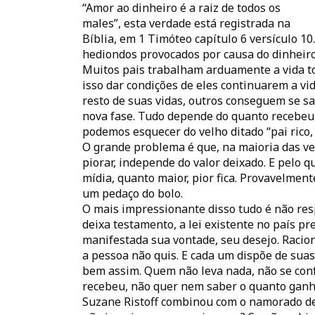
“Amor ao dinheiro é a raiz de todos os
males”, esta verdade está registrada na
Bíblia, em 1 Timóteo capítulo 6 versículo 1
hediondos provocados por causa do dinheiro
Muitos pais trabalham arduamente a vida to
isso dar condições de eles continuarem a vi
resto de suas vidas, outros conseguem se sa
nova fase. Tudo depende do quanto recebeu 
podemos esquecer do velho ditado “pai rico, 
O grande problema é que, na maioria das vez
piorar, independe do valor deixado. E pelo 
mídia, quanto maior, pior fica. Provavelme
um pedaço do bolo.
O mais impressionante disso tudo é não res
deixa testamento, a lei existente no país pr
manifestada sua vontade, seu desejo. Racio
a pessoa não quis. E cada um dispõe de suas
bem assim. Quem não leva nada, não se conf
recebeu, não quer nem saber o quanto ganh
Suzane Ristoff combinou com o namorado de 