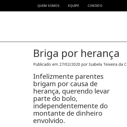
QUEM SOMOS
EQUIPE
CONTATO
Pular para o conteúdo
Briga por herança
Publicado em
27/02/2020
por
Isabela Teixeira da 
Infelizmente parentes
brigam por causa de
herança, querendo levar
parte do bolo,
independentemente do
montante de dinheiro
envolvido.