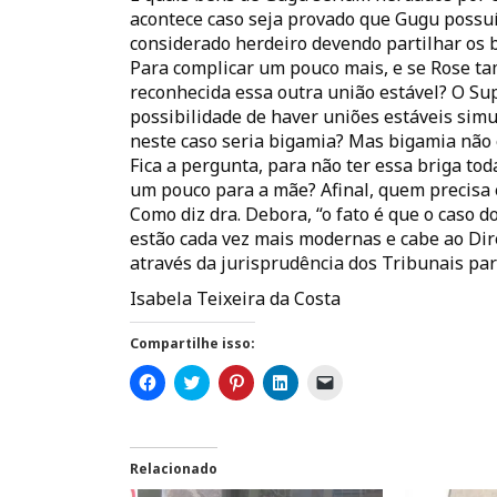
acontece caso seja provado que Gugu poss
considerado herdeiro devendo partilhar os b
Para complicar um pouco mais, e se Rose t
reconhecida essa outra união estável? O Su
possibilidade de haver uniões estáveis simu
neste caso seria bigamia? Mas bigamia não é
Fica a pergunta, para não ter essa briga to
um pouco para a mãe? Afinal, quem precisa 
Como diz dra. Debora, “o fato é que o caso 
estão cada vez mais modernas e cabe ao Dire
através da jurisprudência dos Tribunais par
Isabela Teixeira da Costa
Compartilhe isso:
C
C
C
C
C
l
l
l
l
l
i
i
i
i
i
q
q
q
q
q
u
u
u
u
u
e
e
e
e
e
p
p
p
p
p
Relacionado
a
a
a
a
a
r
r
r
r
r