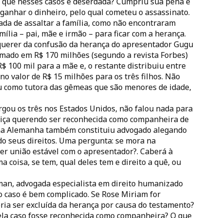
a que nesses casos é deserdada? Cumpriu sua pena e
anhar o dinheiro, pelo qual cometeu o assassinato.
da de assaltar a família, como não encontraram
mília – pai, mãe e irmão – para ficar com a herança.
querer da confusão da herança do apresentador Gugu
mado em R$ 170 milhões (segundo a revista Forbes)
R$ 100 mil para a mãe e, o restante distribuiu entre
no valor de R$ 15 milhões para os três filhos. Não
u como tutora das gêmeas que são menores de idade,
rgou os três nos Estados Unidos, não falou nada para
stiça querendo ser reconhecida como companheira de
 na Alemanha também constituiu advogado alegando
o seus direitos. Uma pergunta: se mora na
er união estável com o apresentador?. Caberá à
a coisa, se tem, qual deles tem e direito a quê, ou
an, advogada especialista em direito humanizado
o caso é bem complicado. Se Rose Miriam for
ia ser excluída da herança por causa do testamento?
ela caso fosse reconhecida como companheira? O que