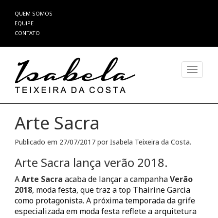
Pular
QUEM SOMOS
para
EQUIPE
o
CONTATO
conteúdo
Alterna
Arte Sacra
Publicado em
27/07/2017
por
Isabela Teixeira da Costa
.
Arte Sacra lança verão 2018.
A
Arte Sacra
acaba de lançar a campanha
Verão
2018
, moda festa, que traz a top Thairine Garcia
como protagonista. A próxima temporada da grife
especializada em moda festa reflete a arquitetura