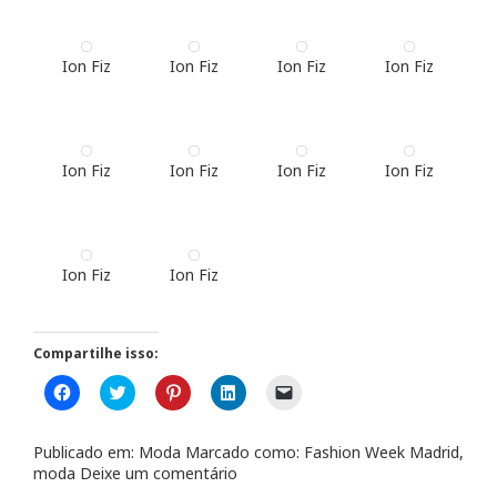
Ion Fiz
Ion Fiz
Ion Fiz
Ion Fiz
Ion Fiz
Ion Fiz
Ion Fiz
Ion Fiz
Ion Fiz
Ion Fiz
Compartilhe isso:
C
C
C
C
C
l
l
l
l
l
i
i
i
i
i
q
q
q
q
q
u
u
u
u
u
Publicado em:
Moda
Marcado como:
Fashion Week Madrid
,
e
e
e
e
e
moda
Deixe um comentário
p
p
p
p
p
a
a
a
a
a