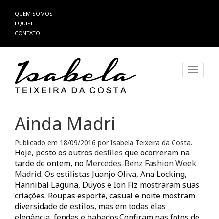
Pular
QUEM SOMOS
para
EQUIPE
o
CONTATO
conteúdo
Alterna
Ainda Madri
Publicado em
18/09/2016
por
Isabela Teixeira da Costa
.
Hoje, posto os outros
desfiles
que ocorreram na
tarde de ontem, no
Mercedes-Benz Fashion Week
Madrid
. Os estilistas Juanjo Oliva, Ana Locking,
Hannibal Laguna, Duyos e Ion Fiz mostraram suas
criações. Roupas esporte, casual e noite mostram
diversidade de estilos, mas em todas elas
elegância, fendas e babados.Confiram nas fotos de