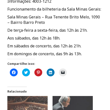
Informações: 4003-1212
Funcionamento da bilheteria da Sala Minas Gerais:
Sala Minas Gerais – Rua Tenente Brito Melo, 1090
– Bairro Barro Preto
De terça-feira a sexta-feira, das 12h às 21h.
Aos sábados, das 12h às 18h.
Em sábados de concerto, das 12h às 21h.
Em domingos de concerto, das 9h às 13h.
Compartilhe isso:
C
C
C
C
C
l
l
l
l
l
i
i
i
i
i
q
q
q
q
q
u
u
u
u
u
e
e
e
e
e
p
p
p
p
p
Relacionado
a
a
a
a
a
r
r
r
r
r
a
a
a
a
a
c
c
c
c
e
o
o
o
o
n