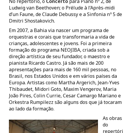
No repertório, o
Concerto
para Piano nº 2, de
Ludwig van Beethoven; o Prélude à l’Après-midi
d’un Faune, de Claude Debussy e a Sinfonia nº 5 de
Dmitri Shostakovich.
Em 2007, a Bahia via nascer um programa de
orquestras e corais que transformaria a vida de
crianças, adolescentes e jovens. Foi a primeira
formação do programa NEOJIBA, criada sob a
direção artística de seu fundador, o maestro e
pianista Ricardo Castro. Já são mais de 200
apresentações para mais de 160 mil pessoas, no
Brasil, nos Estados Unidos e em vários países da
Europa. Artistas como Martha Argerich, Jean-Yves
Thibaudet, Midori Goto, Maxim Vengerov, Maria
João Pires, Colin Currie, Cesar Camargo Mariano e
Orkestra Rumpilezz são alguns dos que já tocaram
ao lado da formação.
As obras
do
repertóri