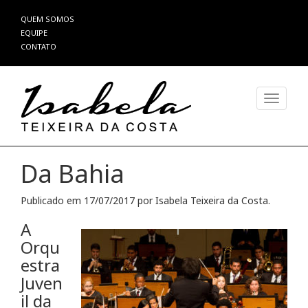
Pular
QUEM SOMOS
para
EQUIPE
o
CONTATO
conteúdo
Alterna
Da Bahia
Publicado em
17/07/2017
por
Isabela Teixeira da Costa
.
A
Orqu
estra
Juven
il da