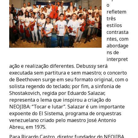
o
refletem
três
estilos
contrasta
ntes, com
abordage
ns de
interpret
ação e realização diferentes. Debussy será
executada sem partitura e sem maestro; o concerto
de Beethoven surge em seu formato original, com o
solista regendo do teclado; por fim, a sinfonia de
Shostakovich, regida por Eduardo Salazar,
representa o lema que inspirou a criação do
NEOJIBA: “Tocar e lutar”. Salazar é um importante
expoente do El Sistema, programa de orquestras
venezuelano criado pelo maestro José Antonio
Abreu, em 1975.
Para Ricardo Castro, diretor fundador do NEOJIBA,