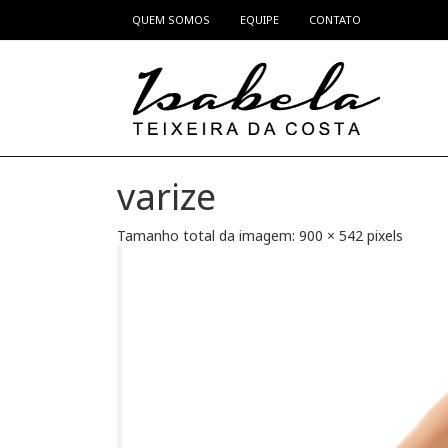
QUEM SOMOS
EQUIPE
CONTATO
Pular para o conteúdo
varize
Tamanho total da imagem:
900
×
542
pixels