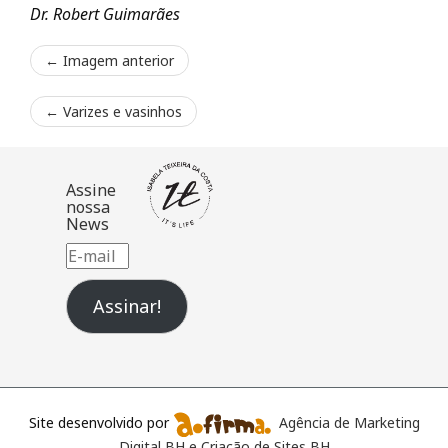
Dr. Robert Guimarães
← Imagem anterior
←
Varizes e vasinhos
Assine
nossa
News
E-
mail
Assinar!
Site desenvolvido por
Agência de Marketing
Digital BH e Criação de Sites BH