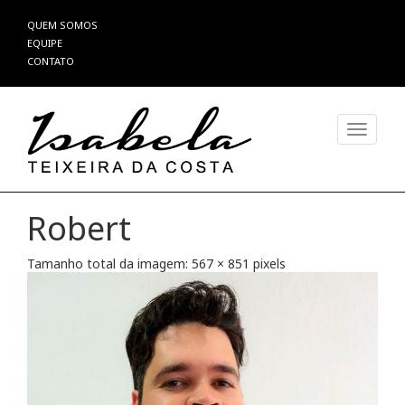
Pular
QUEM SOMOS
para
EQUIPE
o
CONTATO
conteúdo
Alterna
Robert
Tamanho total da imagem:
567
×
851
pixels