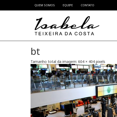
QUEM SOMOS
EQUIPE
CONTATO
Pular para o conteúdo
bt
Tamanho total da imagem:
604
×
404
pixels